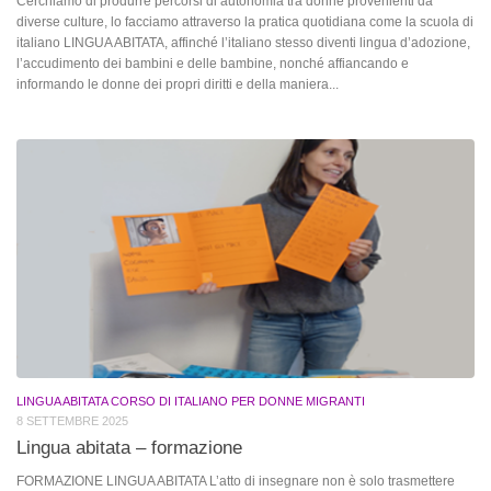
Cerchiamo di produrre percorsi di autonomia tra donne provenienti da
diverse culture, lo facciamo attraverso la pratica quotidiana come la scuola di
italiano LINGUA ABITATA, affinché l’italiano stesso diventi lingua d’adozione,
l’accudimento dei bambini e delle bambine, nonché affiancando e
informando le donne dei propri diritti e della maniera...
LINGUA ABITATA CORSO DI ITALIANO PER DONNE MIGRANTI
8 SETTEMBRE 2025
Lingua abitata – formazione
FORMAZIONE LINGUA ABITATA L’atto di insegnare non è solo trasmettere