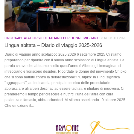
LINGUA ABITATA CORSO DI ITALIANO PER DONNE MIGRANTI
8 AGOSTO 2026
Lingua abitata – Diario di viaggio 2025-2026
Diario di viaggio anno scolastico 2025 2026 6 settembre 2025 Ci stiamo
preparando per ripartire con il nuovo anno scolastico di Lingua abitata. La
parola chiave che abbiamo scelto quest’anno è Albero, gli immaginari si
intrecciano e fioriscono desideri. Ricordate le donne del movimento Chipko
che si sono battute contro la deforestazione? “Chipko” in Hindi significa
“aggrapparsi”, ad indicare la principale tecnica delle protestatarie:
abbracciare gli alberi destinati ad essere tagliati, e rifiutare di muoversi. Ci
prenderemo il tempo per crescere e nutrirci l’una dell’altra con cura,
pazienza e fantasia, abbracciandoci. Vi stiamo aspettando.. 9 ottobre 2025
Che emozione il...