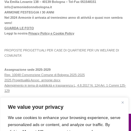
Via Emilia Levante 138 – 40139 Bologna – Tel-Fax 051548151
info@armoniedonnebologna.it
ARMONIE FESTEGGIA I 30 ANNI
Nel 2024 Armonie è arrivata al trentesimo anno di attività e quasi non sembra
vero!
GUARDA LE FOTO
Leggi la nostra
Privacy Policy e Cookie Policy
PROPOSTE PROGETTUALI PER CASE DI QUARTIERE PER UN WELFARE DI
COMUNITA’
Assegnazione sede 2025-2029
Rep. 10048 Convenzione Comune di Bologna 2025-2025
2025 Progettualità Assoc. armonie.docx
Adempimento in tema di pubblicità e trasparenza L, 4.8.2017 N. 124 Art. 1 Commi 125-
129
We value your privacy
We use cookies to enhance your browsing experience, serve
personalized ads or content, and analyze our traffic. By
Armonie © 2015. All Rights Reserved.