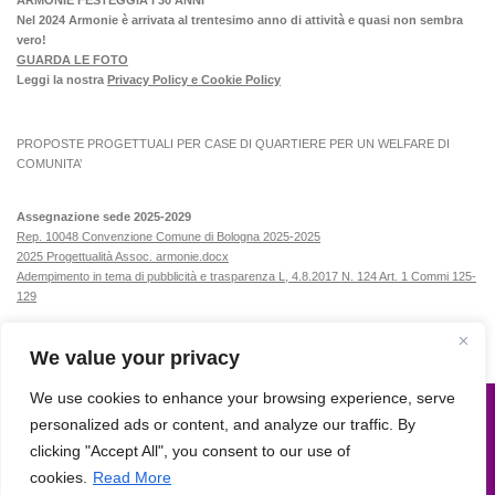
Nel 2024 Armonie è arrivata al trentesimo anno di attività e quasi non sembra
vero!
GUARDA LE FOTO
Leggi la nostra
Privacy Policy e Cookie Policy
PROPOSTE PROGETTUALI PER CASE DI QUARTIERE PER UN WELFARE DI
COMUNITA’
Assegnazione sede 2025-2029
Rep. 10048 Convenzione Comune di Bologna 2025-2025
2025 Progettualità Assoc. armonie.docx
Adempimento in tema di pubblicità e trasparenza L, 4.8.2017 N. 124 Art. 1 Commi 125-
129
We value your privacy
We use cookies to enhance your browsing experience, serve
personalized ads or content, and analyze our traffic. By
Armonie © 2015. All Rights Reserved.
clicking "Accept All", you consent to our use of
Powered by
- Progettato con il
tema Hueman
cookies.
Read More