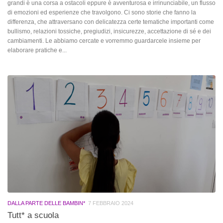
grandi è una corsa a ostacoli eppure è avventurosa e irrinunciabile, un flusso
di emozioni ed esperienze che travolgono. Ci sono storie che fanno la
differenza, che attraversano con delicatezza certe tematiche importanti come
bullismo, relazioni tossiche, pregiudizi, insicurezze, accettazione di sé e dei
cambiamenti. Le abbiamo cercate e vorremmo guardarcele insieme per
elaborare pratiche e...
DALLA PARTE DELLE BAMBIN*
7 FEBBRAIO 2024
Tutt* a scuola