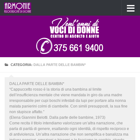
Salta al contenuto
CATEGORIA:
DALLA PARTE DELLE BAMBIN*
DALLA PARTE DELLE BAMBIN*
“Cappuccetto rosso é la storia di una bambina al limite
dell’insufficienza mentale che viene mandata in giro da una madre
irresponsabile per cupi boschi infestati da lupi per portare alla nonna
malata panierini colmi di ciambelle. Con simili presupposti, la sua fine
non stupisce affatto.”
(Elena Giannini Belotti. Dalla parte delle bambine, 1973)
Come recita il titolo intendiamo valorizzare un’altra narrazione, che
parla di parità di genere, esaltando ogni identità, di rispetto reciproco e
di antiviolenza. Un’altra narrazione che non semplifica e banalizza ma