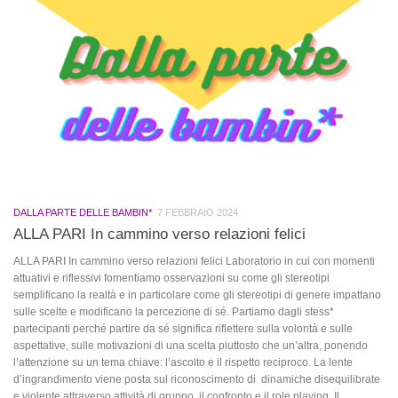
DALLA PARTE DELLE BAMBIN*
7 FEBBRAIO 2024
ALLA PARI In cammino verso relazioni felici
ALLA PARI In cammino verso relazioni felici Laboratorio in cui con momenti
attuativi e riflessivi fomentiamo osservazioni su come gli stereotipi
semplificano la realtà e in particolare come gli stereotipi di genere impattano
sulle scelte e modificano la percezione di sé. Partiamo dagli stess*
partecipanti perché partire da sé significa riflettere sulla volontà e sulle
aspettative, sulle motivazioni di una scelta piuttosto che un’altra, ponendo
l’attenzione su un tema chiave: l’ascolto e il rispetto reciproco. La lente
d’ingrandimento viene posta sul riconoscimento di dinamiche disequilibrate
e violente attraverso attività di gruppo, il confronto e il role playing. Il