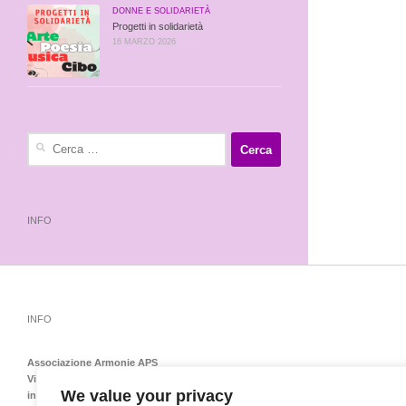
DONNE E SOLIDARIETÀ
Progetti in solidarietà
16 MARZO 2026
Ricerca
per:
INFO
INFO
Associazione Armonie APS
Via Emilia Levante 138 – 40139 Bologna – Tel-Fax 051548151
We value your privacy
info@armoniedonnebologna.it