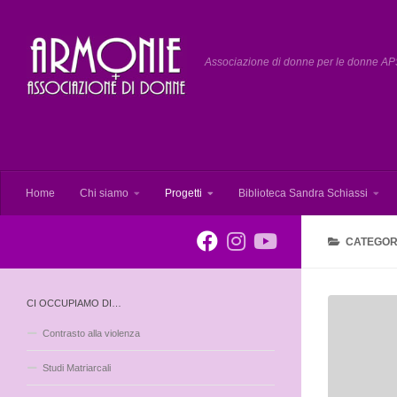
Salta al contenuto
Associazione di donne per le donne APS
Home
Chi siamo
Progetti
Biblioteca Sandra Schiassi
CATEGOR
CI OCCUPIAMO DI…
Contrasto alla violenza
Studi Matriarcali