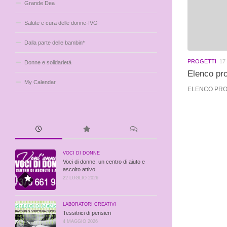
Grande Dea
Salute e cura delle donne-IVG
Dalla parte delle bambin*
PROGETTI
17
Donne e solidarietà
Elenco pro
My Calendar
ELENCO PROGET
VOCI DI DONNE
Voci di donne: un centro di aiuto e
ascolto attivo
22 LUGLIO 2026
LABORATORI CREATIVI
Tessitrici di pensieri
4 MAGGIO 2026