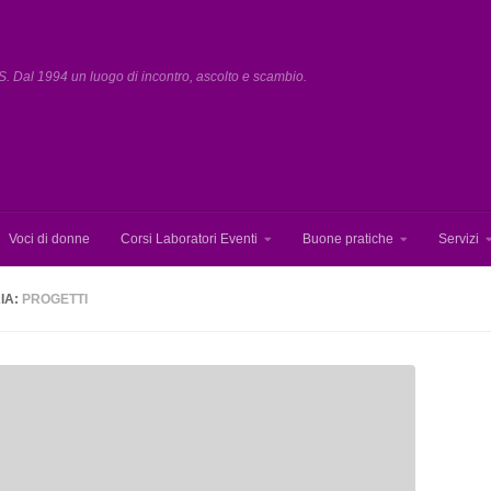
. Dal 1994 un luogo di incontro, ascolto e scambio.
Voci di donne
Corsi Laboratori Eventi
Buone pratiche
Servizi
IA:
PROGETTI