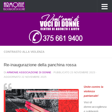
Salta al contenuto
CONTRASTO ALLA VIOLENZA
Re-inaugurazione della panchina rossa
DI
ARMONIE ASSOCIAZIONE DI DONNE
· PUBBLICATO
23 NOVEMBRE 2023
·
AGGIORNATO
22 NOVEMBRE 2025
Unite contro la
violenza
patriarcale!
Voci di
donne:accoglienza
e solidarietà.