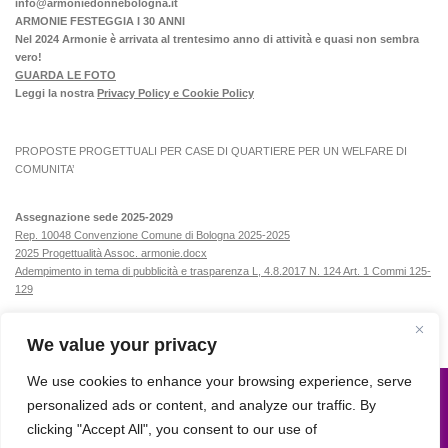
info@armoniedonnebologna.it
ARMONIE FESTEGGIA I 30 ANNI
Nel 2024 Armonie è arrivata al trentesimo anno di attività e quasi non sembra
vero!
GUARDA LE FOTO
Leggi la nostra
Privacy Policy e Cookie Policy
PROPOSTE PROGETTUALI PER CASE DI QUARTIERE PER UN WELFARE DI
COMUNITA’
Assegnazione sede 2025-2029
Rep. 10048 Convenzione Comune di Bologna 2025-2025
2025 Progettualità Assoc. armonie.docx
Adempimento in tema di pubblicità e trasparenza L, 4.8.2017 N. 124 Art. 1 Commi 125-
129
We value your privacy
We use cookies to enhance your browsing experience, serve
personalized ads or content, and analyze our traffic. By
Armonie © 2015. All Rights Reserved.
clicking "Accept All", you consent to our use of
Powered by
- Progettato con il
tema Hueman