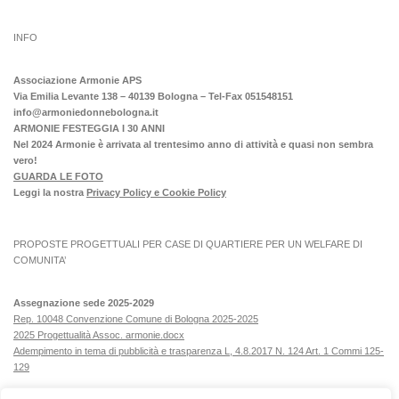
INFO
Associazione Armonie APS
Via Emilia Levante 138 – 40139 Bologna – Tel-Fax 051548151
info@armoniedonnebologna.it
ARMONIE FESTEGGIA I 30 ANNI
Nel 2024 Armonie è arrivata al trentesimo anno di attività e quasi non sembra
vero!
GUARDA LE FOTO
Leggi la nostra
Privacy Policy e Cookie Policy
PROPOSTE PROGETTUALI PER CASE DI QUARTIERE PER UN WELFARE DI
COMUNITA’
Assegnazione sede 2025-2029
Rep. 10048 Convenzione Comune di Bologna 2025-2025
2025 Progettualità Assoc. armonie.docx
Adempimento in tema di pubblicità e trasparenza L, 4.8.2017 N. 124 Art. 1 Commi 125-
129