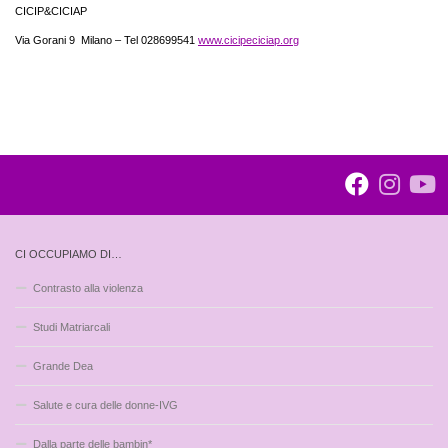
CICIP&CICIAP
Via Gorani 9 Milano – Tel 028699541
www.cicipeciciap.org
CI OCCUPIAMO DI…
Contrasto alla violenza
Studi Matriarcali
Grande Dea
Salute e cura delle donne-IVG
Dalla parte delle bambin*