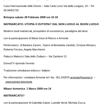
Casa Internazionale delle Donne – Sala Carla Lonzi Via della Lungara, 19 – Tel
06.68401720
Bologna sabato 28 Febbraio 2009 ore 10-18
MATRIARCATO: UTOPIA O EUTOPIA? DAL NON LUOGO AL BUON LUOGO
Moderni studi matriarcali, prospettive di sussistenza, paradigma del dono
con la partecipazione di Maria Giusi di Rienzo e Armonie
Performance di Barbara Zanoni , Opere di Benedetta Jandolo, Octavia Monaco,
Roberta Ferrara, Angela Marchionni
Palazzo Malvezzi Sala dello Zodiaco – Via Zamboni 13
DonnaTV riprende l’evento
Traduzione simultanea tedesco / italiano
Per informazioni contattare Armonie tel / fax 051.542876
armonie@women.it
–
www.women.it/armonie
Milano domenica 1 Marzo 2009 ore 14
MATRIARCATO?
con la partecipazione di Gabriella Galzio, Luisella Veroli, Michela Zucca