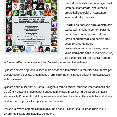
Studi Matriarcali hanno riconfigurato il
tema del matriarcato, rimuovendo
pregiudizi ideologici e rivalutando
valori e strutture sociali.
A partire da ricerche sulle società non
patriarcali, antiche e contemporanee,
questi studi hanno portato alla luce
forme di organizzazione sociale tra i
sessi diverse da quelle
universalmente riconosciute, dove i
valori dominanti sono l’etica della cura,
il rispetto della differenza tra i generi,
le forme dell’economia sostenibile, l’attenzione verso gli ecosistemi.
Queste società seguono la linea di discendenza femminile e la matrifocalità, senza per
questo essere società a dominanza femminile, quanto invece società mutuali basate
sul consenso.
Questa serie di incontri a Roma, Bologna e Milano ospita studiose internazionali che
da più di vent’anni si dedicano a questi temi e ha la finalità di far conoscere in Italia
alcuni tra i più recenti studi in questo campo al fine di avviare riflessioni che ci aiutino a
vedere nuove prospettive per il nostro presente.
Perché la svolta non sia più un’utopia, un sogno, un’idea, ma un luogo reale in cui
vivere, da realizzare insieme, qui ed ora.