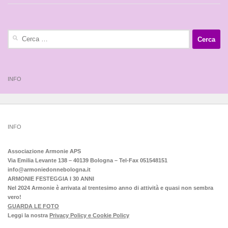
Ricerca
per:
INFO
INFO
Associazione Armonie APS
Via Emilia Levante 138 – 40139 Bologna – Tel-Fax 051548151
info@armoniedonnebologna.it
ARMONIE FESTEGGIA I 30 ANNI
Nel 2024 Armonie è arrivata al trentesimo anno di attività e quasi non sembra
vero!
GUARDA LE FOTO
Leggi la nostra
Privacy Policy e Cookie Policy