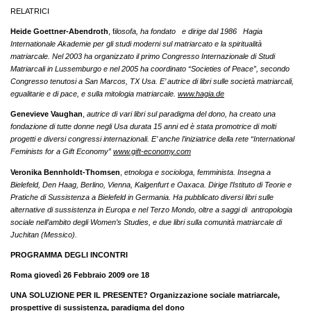
RELATRICI
Heide Goettner-Abendroth
, f
ilosofa, ha fondato e dirige dal 1986 Hagia
Internationale Akademie per gli studi moderni sul matriarcato e la spiritualità
matriarcale. Nel 2003 ha organizzato il primo Congresso Internazionale di Studi
Matriarcali in Lussemburgo e nel 2005 ha coordinato “Societies of Peace”, secondo
Congresso tenutosi a San Marcos, TX Usa. E’ autrice di libri sulle società matriarcali,
egualitarie e di pace, e sulla mitologia matriarcale.
www.hagia.de
Genevieve Vaughan
,
autrice di vari libri sul paradigma del dono, ha creato una
fondazione di tutte donne negli Usa durata 15 anni ed è stata promotrice di molti
progetti e diversi congressi internazionali. E’ anche l’iniziatrice della rete “International
Feminists for a Gift Economy”
www.gift-economy.com
Veronika Bennholdt-Thomsen
,
etnologa e sociologa, femminista. Insegna a
Bielefeld, Den Haag, Berlino, Vienna, Kalgenfurt e Oaxaca. Dirige l’Istituto di Teorie e
Pratiche di Sussistenza a Bielefeld in Germania. Ha pubblicato diversi libri sulle
alternative di sussistenza in Europa e nel Terzo Mondo, oltre a saggi di antropologia
sociale nell’ambito degli Women’s Studies, e due libri sulla comunità matriarcale di
Juchitan (Messico).
PROGRAMMA DEGLI INCONTRI
Roma giovedì 26 Febbraio 2009 ore 18
UNA SOLUZIONE PER IL PRESENTE?
Organizzazione sociale matriarcale,
prospettive di sussistenza, paradigma del dono