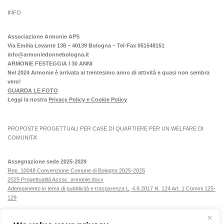
INFO
Associazione Armonie APS
Via Emilia Levante 138 – 40139 Bologna – Tel-Fax 051548151
info@armoniedonnebologna.it
ARMONIE FESTEGGIA I 30 ANNI
Nel 2024 Armonie è arrivata al trentesimo anno di attività e quasi non sembra
vero!
GUARDA LE FOTO
Leggi la nostra
Privacy Policy e Cookie Policy
PROPOSTE PROGETTUALI PER CASE DI QUARTIERE PER UN WELFARE DI
COMUNITA’
Assegnazione sede 2025-2029
Rep. 10048 Convenzione Comune di Bologna 2025-2025
2025 Progettualità Assoc. armonie.docx
Adempimento in tema di pubblicità e trasparenza L, 4.8.2017 N. 124 Art. 1 Commi 125-
129