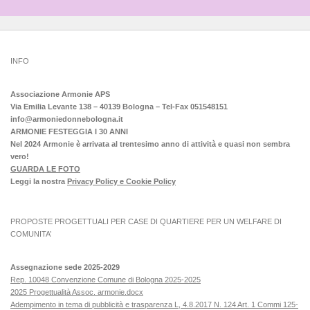
INFO
Associazione Armonie APS
Via Emilia Levante 138 – 40139 Bologna – Tel-Fax 051548151
info@armoniedonnebologna.it
ARMONIE FESTEGGIA I 30 ANNI
Nel 2024 Armonie è arrivata al trentesimo anno di attività e quasi non sembra
vero!
GUARDA LE FOTO
Leggi la nostra
Privacy Policy e Cookie Policy
PROPOSTE PROGETTUALI PER CASE DI QUARTIERE PER UN WELFARE DI
COMUNITA’
Assegnazione sede 2025-2029
Rep. 10048 Convenzione Comune di Bologna 2025-2025
2025 Progettualità Assoc. armonie.docx
Adempimento in tema di pubblicità e trasparenza L, 4.8.2017 N. 124 Art. 1 Commi 125-