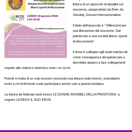
lettura di un opuscolo di attualità sul
sessismo, autoprodotto da Rete Jin,
Jineoloji, Giovani Internazionaliste.
Il titolo dell’opuscolo è “
Riflessioni per
una liberazione dal sessismo. Dal
patriarcato a una società libera: spunti
di discussione”
Il tema è collegato agli studi matriarcali
come conseguenza del patriarcato e
dovrebbe aiutarci a fare collegamenti
rispetto alla violenza sistemica sotto i ns occhi.
Poichè si tratta di un solo incontro (essendo una lettura molto breve), estendiamo
invito a chi di Armonie vuole partecipare anche solo a questa iniziativa.
La lettura da febbraio sarà invece LE DONNE INVISIBILI DELLA PREISTORIA a
seguire LA DEA E IL SUO EROE.