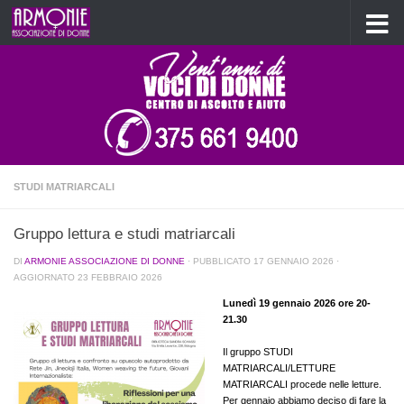
Salta al contenuto
STUDI MATRIARCALI
Gruppo lettura e studi matriarcali
DI
ARMONIE ASSOCIAZIONE DI DONNE
· PUBBLICATO
17 GENNAIO 2026
·
AGGIORNATO
23 FEBBRAIO 2026
Lunedì 19 gennaio 2026 ore 20-
21.30
Il gruppo STUDI
MATRIARCALI/LETTURE
MATRIARCALI procede nelle letture.
Per gennaio abbiamo deciso di fare la