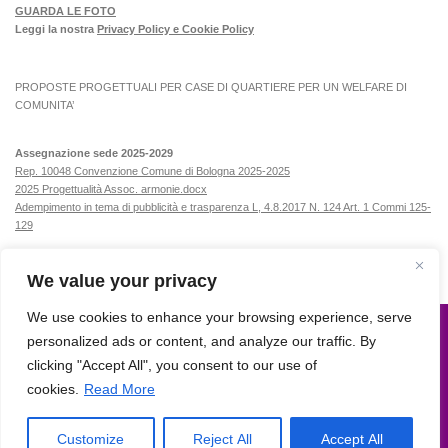
GUARDA LE FOTO
Leggi la nostra
Privacy Policy e Cookie Policy
PROPOSTE PROGETTUALI PER CASE DI QUARTIERE PER UN WELFARE DI
COMUNITA’
Assegnazione sede 2025-2029
Rep. 10048 Convenzione Comune di Bologna 2025-2025
2025 Progettualità Assoc. armonie.docx
Adempimento in tema di pubblicità e trasparenza L, 4.8.2017 N. 124 Art. 1 Commi 125-
129
We value your privacy
We use cookies to enhance your browsing experience, serve
personalized ads or content, and analyze our traffic. By
Armonie © 2015. All Rights Reserved.
clicking "Accept All", you consent to our use of
Powered by
- Progettato con il
tema Hueman
cookies.
Read More
Customize
Reject All
Accept All