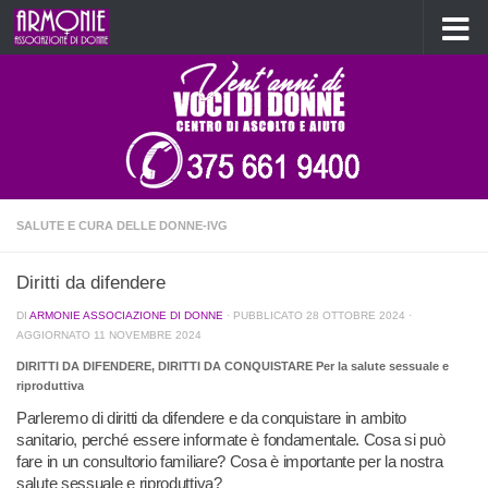
Salta al contenuto
SALUTE E CURA DELLE DONNE-IVG
Diritti da difendere
DI
ARMONIE ASSOCIAZIONE DI DONNE
· PUBBLICATO
28 OTTOBRE 2024
·
AGGIORNATO
11 NOVEMBRE 2024
DIRITTI DA DIFENDERE, DIRITTI DA CONQUISTARE Per la salute sessuale e
riproduttiva
Parleremo di diritti da difendere e da conquistare in ambito
sanitario, perché essere informate è fondamentale. Cosa si può
fare in un consultorio familiare? Cosa è importante per la nostra
salute sessuale e riproduttiva?