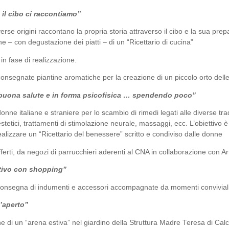
 il cibo ci raccontiamo”
erse origini raccontano la propria storia attraverso il cibo e la sua prep
e – con degustazione dei piatti – di un “Ricettario di cucina”
 in fase di realizzazione.
onsegnate piantine aromatiche per la creazione di un piccolo orto del
 buona salute e in forma psicofisica … spendendo poco”
donne italiane e straniere per lo scambio di rimedi legati alle diverse trad
stetici, trattamenti di stimolazione neurale, massaggi, ecc. L’obiettivo è
ealizzare un “Ricettario del benessere” scritto e condiviso dalle donne
fferti, da negozi di parrucchieri aderenti al CNA in collaborazione con Arm
itivo con shopping”
consegna di indumenti e accessori accompagnate da momenti conviviali 
’aperto”
e di un “arena estiva” nel giardino della Struttura Madre Teresa di Calcu