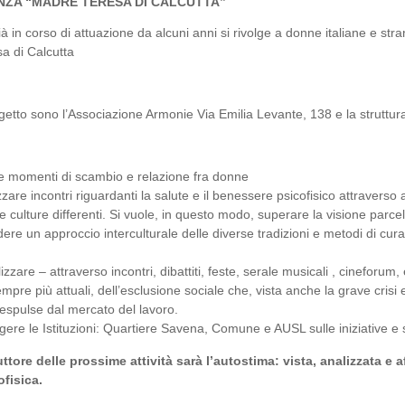
ZA “MADRE TERESA DI CALCUTTA”
ià in corso di attuazione da alcuni anni si rivolge a donne italiane e stra
a di Calcutta
getto sono l’Associazione Armonie Via Emilia Levante, 138 e la struttur
e momenti di scambio e relazione fra donne
zare incontri riguardanti la salute e il benessere psicofisico attraverso a
e culture differenti. Si vuole, in questo modo, superare la visione parcel
dere un approccio interculturale delle diverse tradizioni e metodi di cura
izzare – attraverso incontri, dibattiti, feste, serale musicali , cineforum, 
empre più attuali, dell’esclusione sociale che, vista anche la grave crisi
espulse dal mercato del lavoro.
gere le Istituzioni: Quartiere Savena, Comune e AUSL sulle iniziative e s
uttore delle prossime attività sarà l’autostima: vista, analizzata e 
ofisica.