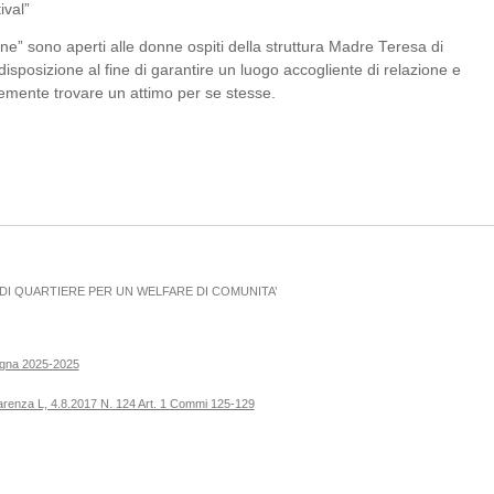
ival”
onne” sono aperti alle donne ospiti della struttura Madre Teresa di
 disposizione al fine di garantire un luogo accogliente di relazione e
emente trovare un attimo per se stesse.
I QUARTIERE PER UN WELFARE DI COMUNITA’
ogna 2025-2025
parenza L, 4.8.2017 N. 124 Art. 1 Commi 125-129