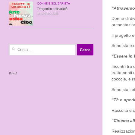
DONNE E SOLIDARIETÀ
“Attraverso
Progetti in solidarietà
16 MARZO 2026
Donne di div
presentazion
Il progetto è
Sono state c
Ricerca
per:
“Essere in
Incontri tra 
trattamenti e
INFO
coccole, e r
Sono stati o
“Tè o aper
Raccolta e 
“Cinema all
Realizzazion