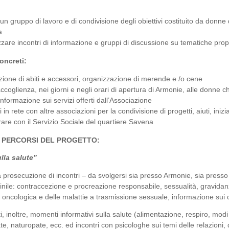
un gruppo di lavoro e di condivisione degli obiettivi costituito da donne 
a
zare incontri di informazione e gruppi di discussione su tematiche prop
oncreti:
uzione di abiti e accessori, organizzazione di merende e /o cene
 accoglienza, nei giorni e negli orari di apertura di Armonie, alle donne 
informazione sui servizi offerti dall’Associazione
 in rete con altre associazioni per la condivisione di progetti, aiuti, inizi
rare con il Servizio Sociale del quartiere Savena
 E PERCORSI DEL PROGETTO:
ulla salute”
la prosecuzione di incontri – da svolgersi sia presso Armonie, sia press
nile: contraccezione e procreazione responsabile, sessualità, gravidan
oncologica e delle malattie a trasmissione sessuale, informazione sui co
i, inoltre, momenti informativi sulla salute (alimentazione, respiro, modi
, naturopate, ecc. ed incontri con psicologhe sui temi delle relazioni, d