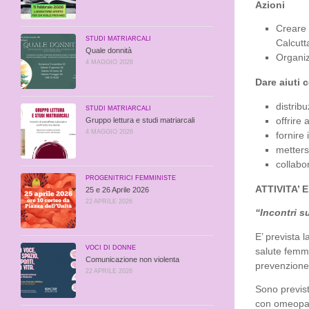
Azioni
Creare 
STUDI MATRIARCALI
Calcutt
Quale donnità
Organiz
4 MAGGIO 2026
Dare aiuti c
distrib
STUDI MATRIARCALI
offrire
Gruppo lettura e studi matriarcali
4 MAGGIO 2026
fornire 
mettersi
collabo
PROGENITRICI FEMMINISTE
ATTIVITA’
25 e 26 Aprile 2026
22 APRILE 2026
“Incontri s
E’ prevista 
VOCI DI DONNE
salute femmi
Comunicazione non violenta
prevenzione 
22 APRILE 2026
Sono previst
con omeopate