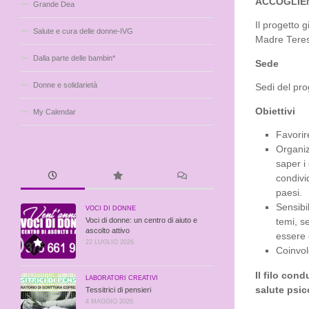
ACCOGLIEN
Grande Dea
Il progetto g
Salute e cura delle donne-IVG
Madre Teres
Dalla parte delle bambin*
Sede
Donne e solidarietà
Sedi del pro
Obiettivi
My Calendar
Favorir
Organiz
saper i 
condivi
paesi.
Sensibil
VOCI DI DONNE
Voci di donne: un centro di aiuto e
temi, s
ascolto attivo
essere 
22 LUGLIO 2026
Coinvol
Il filo cond
LABORATORI CREATIVI
salute psic
Tessitrici di pensieri
4 MAGGIO 2026