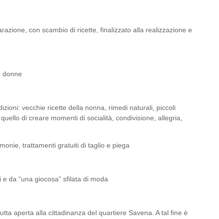
arazione, con scambio di ricette, finalizzato alla realizzazione e
le donne
izioni: vecchie ricette della nonna, rimedi naturali, piccoli
 quello di creare momenti di socialità, condivisione, allegria,
onie, trattamenti gratuiti di taglio e piega
e da “una giocosa” sfilata di moda
tta aperta alla cittadinanza del quartiere Savena. A tal fine è