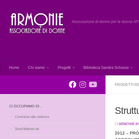
Salta al contenuto
Associazione di donne per le donne APS
Home
Chi siamo
Progetti
Biblioteca Sandra Schiassi
PROGETTI RE
CI OCCUPIAMO DI…
Strutt
Contrasto alla violenza
DI
ARMONIE A
Studi Matriarcali
2012 – PR