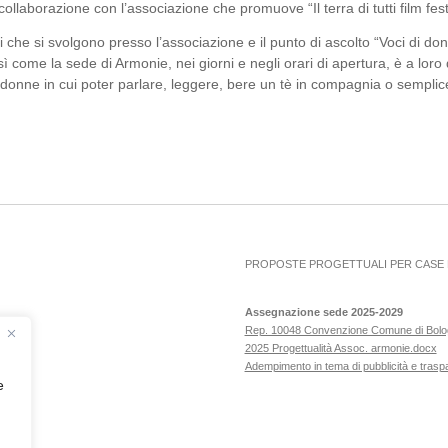
collaborazione con l’associazione che promuove “Il terra di tutti film fest
rsi che si svolgono presso l’associazione e il punto di ascolto “Voci di d
sì come la sede di Armonie, nei giorni e negli orari di apertura, è a loro
donne in cui poter parlare, leggere, bere un tè in compagnia o semplic
PROPOSTE PROGETTUALI PER CASE D
Assegnazione sede 2025-2029
Rep. 10048 Convenzione Comune di Bol
2025 Progettualità Assoc. armonie.docx
Adempimento in tema di pubblicità e tras
e
ero!