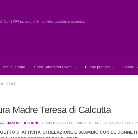
. Dal 1994 un luogo di incontro, ascolto e scambio.
Voci di donne
Corsi Laboratori Eventi
Buone pratiche
Servizi
ALIZZATI
ura Madre Teresa di Calcutta
SSOCIAZIONE DI DONNE
· PUBBLICATO
2 FEBBRAIO 2015
· AGGIORNATO
20 OTTOBR
OGETTO DI ATTIVITA’ DI RELAZIONE E SCAMBIO CON LE DONNE I