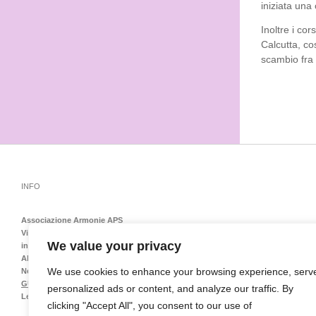
iniziata una 
Inoltre i co
Calcutta, co
scambio fra 
INFO
Associazione Armonie APS
Via Emilia Levante 138 – 40139 Bologna – Tel-Fax 051548151
We value your privacy
info@armoniedonnebologna.it
ARMONIE FESTEGGIA I 30 ANNI
We use cookies to enhance your browsing experience, serv
Nel 2024 Armonie è arrivata al trentesimo anno di attività e quasi non sembra v
GUARDA LE FOTO
personalized ads or content, and analyze our traffic. By
Leggi la nostra
Privacy Policy e Cookie Policy
clicking "Accept All", you consent to our use of