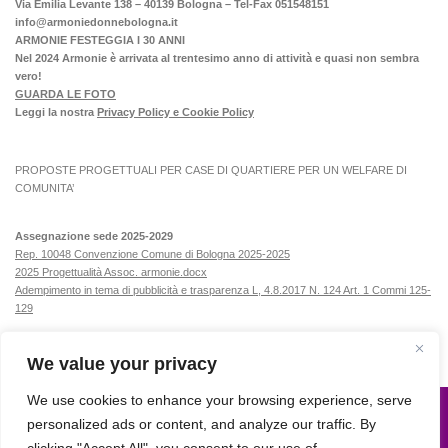
Via Emilia Levante 138 – 40139 Bologna – Tel-Fax 051548151
info@armoniedonnebologna.it
ARMONIE FESTEGGIA I 30 ANNI
Nel 2024 Armonie è arrivata al trentesimo anno di attività e quasi non sembra
vero!
GUARDA LE FOTO
Leggi la nostra
Privacy Policy e Cookie Policy
PROPOSTE PROGETTUALI PER CASE DI QUARTIERE PER UN WELFARE DI
COMUNITA’
Assegnazione sede 2025-2029
Rep. 10048 Convenzione Comune di Bologna 2025-2025
2025 Progettualità Assoc. armonie.docx
Adempimento in tema di pubblicità e trasparenza L, 4.8.2017 N. 124 Art. 1 Commi 125-
129
We value your privacy
We use cookies to enhance your browsing experience, serve
personalized ads or content, and analyze our traffic. By
Armonie © 2015. All Rights Reserved.