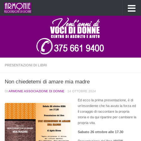
Salta al contenuto
PRESENTAZIONI DI LIBRI
Non chiedetemi di amare mia madre
DI
ARMONIE ASSOCIAZIONE DI DONNE
·
14 OTTOBRE 2024
Ed ecco la prima presentazione, è di
un’esordiente che ha avuto la forza ed
il coraggio di raccontare la propria
storia e da qui ripartire per cambiare la
propria vita.
Sabato 26 ottobre alle 17.30