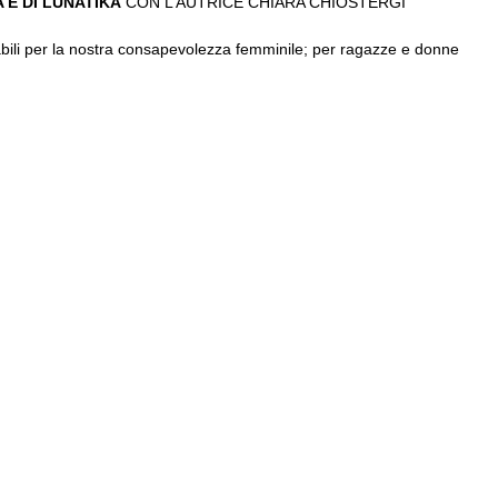
 E DI LUNATIKA
CON L’AUTRICE CHIARA CHIOSTERGI
abili per la nostra consapevolezza femminile; per ragazze e donne