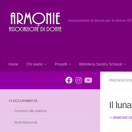
Salta al contenuto
Associazione di donne per le donne APS
Home
Chi siamo
Progetti
Biblioteca Sandra Schiassi
PRESENTAZIO
CI OCCUPIAMO DI…
Il lun
Contrasto alla violenza
DI
ARMONIE A
Studi Matriarcali