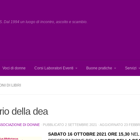
. Dal 1994 un luogo di incontro, ascolto e scambio.
Voci di donne
Corsi Laboratori Eventi
Buone pratiche
Servizi
NI DI LIBRI
ario della dea
SSOCIAZIONE DI DONNE
· PUBBLICATO
2 SETTEMBRE 2021
· AGGIORNATO
23 FEBBR
SABATO 16 OTTOBRE 2021 ORE 15,30
NEL