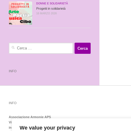
DONNE E SOLIDARIETÀ
Progetti in solidarietà
16 MARZO 2026
Ricerca
per:
INFO
INFO
Associazione Armonie APS
Via Emilia Levante 138 – 40139 Bologna – Tel-Fax 051548151
We value your privacy
info@armoniedonnebologna.it