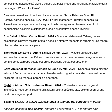
conoscitrice della società civile e politica sia palestinese che israeliana e attiviste della
campagna “Women for Gaza”
A seguire proiezione di corti in collaborazione con
Nazra Palestine Short Film
Festival
edizione speciale *NAZRA OFF*, per mantenere i riflettori accesi sulla
Palestina e dare spazio a voci e sguardi delle protagoniste di oltre un secolo di
occupazione coloniale e diffondere storie e prospettive spesso invisibili:
Abo Jabal di Bisan Owda 18 min. 2024 –
Spaccato della vita di Tahani, donna
palestinese più volte sfollata prima e dopo il 7 ottobre; racconta lo strazio di una madre
che non riesce a trovare pace.
The Poem We Sang di Annie Sakkab 20 min. 2024 –
Viaggio autobiografico,
intimo,nella memoria e nell’identità palestinesi che ricrea un nuovo immaginario in cui
sentire come avrebbe potuto essere la Palestina senza occupazione.
Gaza Atelier
di Montaser Sameeh Al-Sabe 16 min. 2024 –
Racconta di una giovane
stilista di Gaza: un bombardamento israeliano distrugge il suo atelier, ma ugualmente
riallaccia un filo rosso di bellezza e speranza.
Night
di Ahmed Saleh – durata 16 min. 2024 –
Corto d’animazione di grande
intensità; la notte porta il sonno agli abitanti di una città distrutta, solo gli occhi di una
madre rimangono aperti.
ESSERE DONNA A GAZA. La resistenza al dramma del genocidio in corso.
Abbiamo incontrato
Meri Calvelli
, attivista e cooperante ACS e le attiviste della