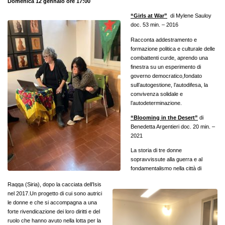
Domenica 12 gennaio ore 17:00
“Girls at War”
di Mylene Sauloy
doc. 53 min. – 2016
Racconta addestramento e
formazione politica e culturale delle
combattenti curde, aprendo una
finestra su un esperimento di
governo democratico,fondato
sull’autogestione, l’autodifesa, la
convivenza solidale e
l’autodeterminazione.
“Blooming in the Desert”
di
Benedetta Argentieri doc. 20 min. –
2021
La storia di tre donne
sopravvissute alla guerra e al
fondamentalismo nella città di
Raqqa (Siria), dopo la cacciata dell’Isis
nel 2017.Un progetto di cui sono autrici
le donne e che si accompagna a una
forte rivendicazione dei loro diritti e del
ruolo che hanno avuto nella lotta per la