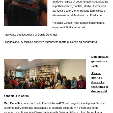
autrice e regista di documentari, specializzata
in politica estera, conflitti, Medio Oriente,con
particolare attenzione alle lotte femministe e
alla rivoluzione delle donne del Kurdistan.
Nicoletta Cocchi, ricercatrice indipendente,
esperta di Studi matriarcali
Intervento poeticopolitico di Danila De Angeli
Discussione . Al termine aperitivo autogestito (porta qualcosa da condividere!)
Domenica 26
gennaio ore
17:00
Essere
donna a
Gaza
–
La
resistenza al
dramma del
genocidio in corso
Meri Calvelli
, cooperante della ONG italiana ACS con progetti di sviluppo a Gaza e
direttrice del Centro italo-palestinese di scambio culturale VIK e con una lunga
esperienza sul campo in Cisgiordania e nella Striscia di Gaza, oltre che profonda