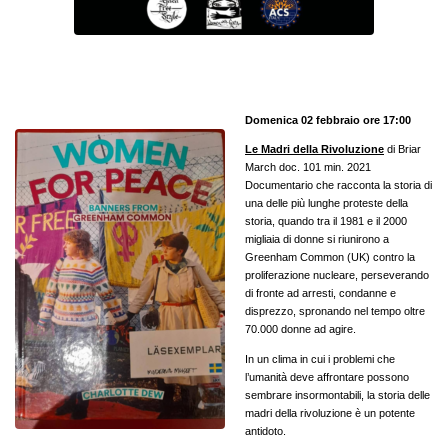
Domenica 02 febbraio ore 17:00
Le Madri della Rivoluzione
di Briar
March doc. 101 min. 2021
Documentario che racconta la storia di
una delle più lunghe proteste della
storia, quando tra il 1981 e il 2000
migliaia di donne si riunirono a
Greenham Common (UK) contro la
proliferazione nucleare, perseverando
di fronte ad arresti, condanne e
disprezzo, spronando nel tempo oltre
70.000 donne ad agire.
In un clima in cui i problemi che
l’umanità deve affrontare possono
sembrare insormontabili, la storia delle
madri della rivoluzione è un potente
antidoto.