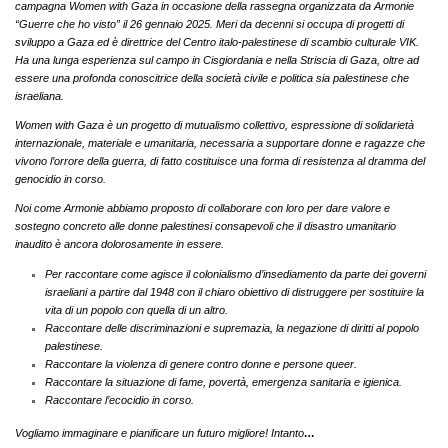
campagna Women with Gaza in occasione della rassegna organizzata da Armonie
“Guerre che ho visto” il 26 gennaio 2025.
Meri da decenni si occupa di progetti di
sviluppo a Gaza ed è direttrice del Centro italo-palestinese di scambio culturale VIK.
Ha una lunga esperienza sul campo in Cisgiordania e nella Striscia di Gaza, oltre ad
essere una profonda conoscitrice della società civile e politica sia palestinese che
israeliana.
Women with Gaza è un progetto di mutualismo collettivo, espressione di solidarietà
internazionale, materiale e umanitaria, necessaria a supportare donne e ragazze che
vivono l’orrore della guerra, di fatto costituisce una forma di resistenza al dramma del
genocidio in corso.
Noi come Armonie abbiamo proposto di collaborare con loro per dare valore e
sostegno concreto alle donne palestinesi consapevoli che il disastro umanitario
inaudito è ancora dolorosamente in essere.
Per raccontare come agisce il colonialismo d’insediamento da parte dei governi
israeliani a partire dal 1948 con il chiaro obiettivo di distruggere per sostituire la
vita di un popolo con quella di un altro.
Raccontare delle discriminazioni e supremazia, la negazione di diritti al popolo
palestinese.
Raccontare la violenza di genere contro donne e persone queer.
Raccontare la situazione di fame, povertà, emergenza sanitaria e igienica.
Raccontare l’ecocidio in corso.
Vogliamo immaginare e pianificare un futuro migliore! Intanto
…