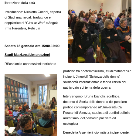
liberazione della città.
Introducono: Nicoletta Cocchi, esperta
di Studi matriarcali, traduttrice e
doppiatrice di “Girls at War” e Angela
Irma Parentela, Rete Jin
Sabato 18 gennaio ore 15:00-19:00
Studi Matriarcali/Intersezioni
Riflessioni e connessioni teoriche e
pratiche tra ecofemminismo, studi matriarcali e
indigeni, Jineolojî (Scienza delle donne),
solidarietà internazionale e teoria critica del
patriarcato sul tema della guerra
Intervengono: Bruna Bianchi, scrittrice,
docente di Storia delle donne e del pensiero
politico contemporaneo all’Università Ca’
Foscari di Venezia, studiosa di conflitti bellici e
militarismo, del pensiero pacifista ed
ecologista
Benedetta Argentieri, giornalista indipendente,