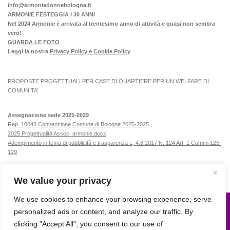
info@armoniedonnebologna.it
ARMONIE FESTEGGIA I 30 ANNI
Nel 2024 Armonie è arrivata al trentesimo anno di attività e quasi non sembra
vero!
GUARDA LE FOTO
Leggi la nostra
Privacy Policy e Cookie Policy
PROPOSTE PROGETTUALI PER CASE DI QUARTIERE PER UN WELFARE DI
COMUNITA’
Assegnazione sede 2025-2029
Rep. 10048 Convenzione Comune di Bologna 2025-2025
2025 Progettualità Assoc. armonie.docx
Adempimento in tema di pubblicità e trasparenza L, 4.8.2017 N. 124 Art. 1 Commi 125-
129
We value your privacy
We use cookies to enhance your browsing experience, serve
personalized ads or content, and analyze our traffic. By
Armonie © 2015. All Rights Reserved.
clicking "Accept All", you consent to our use of