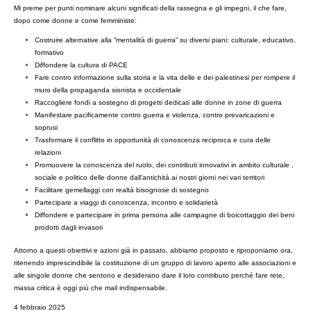
Mi preme per punti nominare alcuni significati della rassegna e gli impegni, il che fare,
dopo come donne e come femministe:
Costruire alternative alla “mentalità di guerra” su diversi piani: culturale, educativo,
formativo
Diffondere la cultura di PACE
Fare contro informazione sulla storia e la vita delle e dei palestinesi per rompere il
muro della propaganda sionista e occidentale
Raccogliere fondi a sostegno di progetti dedicati alle donne in zone di guerra
Manifestare pacificamente contro guerra e violenza, contro prevaricazioni e
soprusi
Trasformare il conflitto in opportunità di conoscenza reciproca e cura delle
relazioni
Promuovere la conoscenza del ruolo, dei contributi innovativi in ambito culturale ,
sociale e politico delle donne dall’antichità ai nostri giorni nei vari territori
Facilitare gemellaggi con realtà bisognose di sostegno
Partecipare a viaggi di conoscenza, incontro e solidarietà
Diffondere e partecipare in prima persona alle campagne di boicottaggio dei beni
prodotti dagli invasori
Attorno a questi obiettivi e azioni già in passato, abbiamo proposto e riproponiamo ora,
ritenendo imprescindibile la costituzione di un gruppo di lavoro aperto alle associazioni e
alle singole donne che sentono e desiderano dare il loro contributo perché fare rete,
massa critica è oggi più che mail indispensabile.
4 febbraio 2025