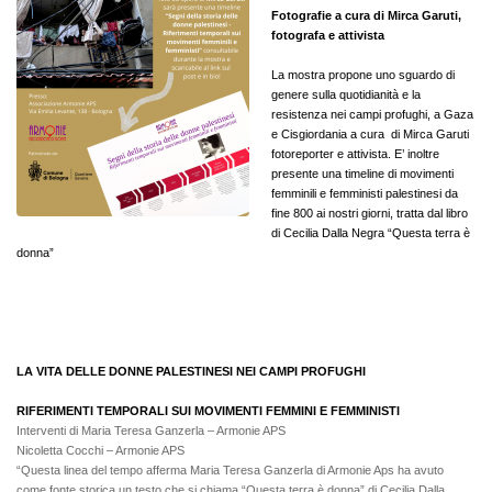
Fotografie a cura di Mirca Garuti,
fotografa e attivista
La mostra propone uno sguardo di
genere sulla quotidianità e la
resistenza nei campi profughi, a Gaza
e Cisgiordania a cura di Mirca Garuti
fotoreporter e attivista. E’ inoltre
presente una timeline di movimenti
femminili e femministi palestinesi da
fine 800 ai nostri giorni, tratta dal libro
di Cecilia Dalla Negra “Questa terra è
donna”
LA VITA DELLE DONNE PALESTINESI NEI CAMPI PROFUGHI
RIFERIMENTI TEMPORALI SUI MOVIMENTI FEMMINI E FEMMINISTI
Interventi di Maria Teresa Ganzerla – Armonie APS
Nicoletta Cocchi – Armonie APS
“Questa linea del tempo afferma Maria Teresa Ganzerla di Armonie Aps ha avuto
come fonte storica un testo che si chiama “Questa terra è donna” di Cecilia Dalla