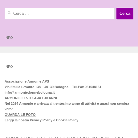
Ricerca
per:
INFO
INFO
Associazione Armonie APS
Via Emilia Levante 138 – 40139 Bologna – Tel-Fax 051548151
info@armoniedonnebologna.it
ARMONIE FESTEGGIA I 30 ANNI
Nel 2024 Armonie è arrivata al trentesimo anno di attività e quasi non sembra
vero!
GUARDA LE FOTO
Leggi la nostra
Privacy Policy e Cookie Policy
PROPOSTE PROGETTUALI PER CASE DI QUARTIERE PER UN WELFARE DI