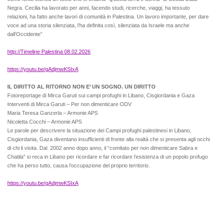
Negra. Cecilia ha lavorato per anni, facendo studi, ricerche, viaggi, ha tessuto
relazioni, ha fatto anche lavori di comunità in Palestina. Un lavoro importante, per dare
voce ad una storia silenziata, l’ha definita così, silenziata da Israele ma anche
dall’Occidente”
http://Timeline Palestina 08.02.2026
https://youtu.be/gAdjmwKSIxA
IL DIRITTO AL RITORNO NON E’ UN SOGNO. UN DIRITTO
Fotoreportage di Mirca Garuti sui campi profughi in Libano, Cisgiordania e Gaza
Interventi di Mirca Garuti – Per non dimenticare ODV
Maria Teresa Ganzerla – Armonie APS
Nicoletta Cocchi – Armonie APS
Le parole per descrivere la situazione dei Campi profughi palestinesi in Libano,
Cisgiordania, Gaza diventano insufficienti di fronte alla realtà che si presenta agli occhi
di chi li visita. Dal 2002 anno dopo anno, il “comitato per non dimenticare Sabra e
Chatila” si reca in Libano per ricordare e far ricordare l’esistenza di un popolo profugo
che ha perso tutto, causa l’occupazione del proprio territorio.
https://youtu.be/gAdjmwKSIxA