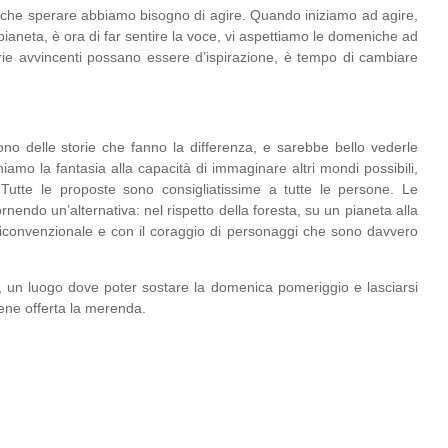
che sperare abbiamo bisogno di agire. Quando iniziamo ad agire,
pianeta, è ora di far sentire la voce, vi aspettiamo le domeniche ad
rie avvincenti possano essere d’ispirazione, è tempo di cambiare
sono delle storie che fanno la differenza, e sarebbe bello vederle
iamo la fantasia alla capacità di immaginare altri mondi possibili,
 Tutte le proposte sono consigliatissime a tutte le persone. Le
ornendo un’alternativa: nel rispetto della foresta, su un pianeta alla
nticonvenzionale e con il coraggio di personaggi che sono davvero
 un luogo dove poter sostare la domenica pomeriggio e lasciarsi
iene offerta la merenda.