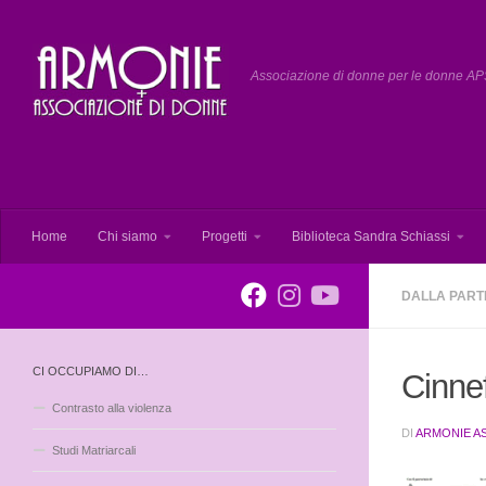
Salta al contenuto
Associazione di donne per le donne APS
Home
Chi siamo
Progetti
Biblioteca Sandra Schiassi
DALLA PART
CI OCCUPIAMO DI…
Cinne
Contrasto alla violenza
DI
ARMONIE A
Studi Matriarcali