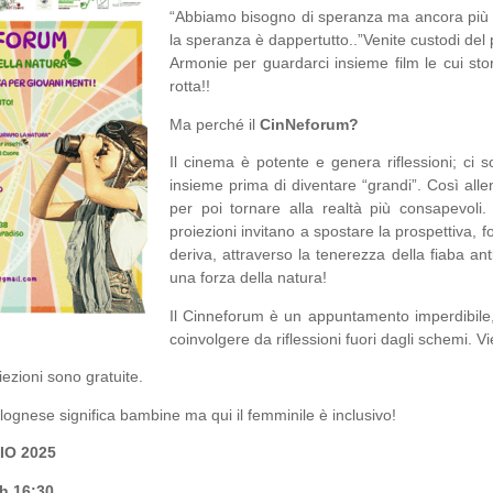
“Abbiamo bisogno di speranza ma ancora più 
la speranza è dappertutto..”Venite custodi del 
Armonie per guardarci insieme film le cui sto
rotta!!
Ma perché il
Cin
N
eforum?
Il cinema è potente e genera riflessioni; ci 
insieme prima di diventare “grandi”. Così allen
per poi tornare alla realtà più consapevoli.
proiezioni invitano a spostare la prospettiva, f
deriva, attraverso la tenerezza della fiaba a
una forza della natura!
Il Cinneforum è un appuntamento imperdibile,
coinvolgere da riflessioni fuori dagli schemi. V
iezioni sono gratuite.
lognese significa bambine ma qui il femminile è inclusivo!
O 2025
h 16:30