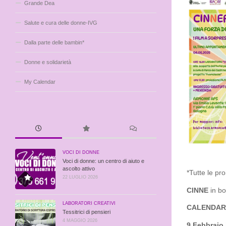
Grande Dea
Salute e cura delle donne-IVG
Dalla parte delle bambin*
Donne e solidarietà
My Calendar
VOCI DI DONNE
Voci di donne: un centro di aiuto e
ascolto attivo
*Tutte le pro
22 LUGLIO 2026
CINNE
in bo
LABORATORI CREATIVI
CALENDARI
Tessitrici di pensieri
4 MAGGIO 2026
9 Febbraio 