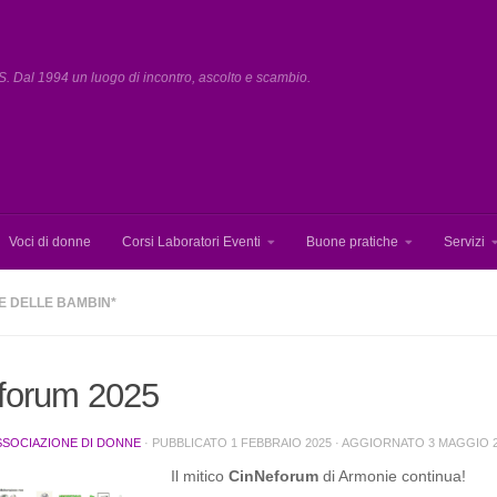
. Dal 1994 un luogo di incontro, ascolto e scambio.
Voci di donne
Corsi Laboratori Eventi
Buone pratiche
Servizi
E DELLE BAMBIN*
forum 2025
SSOCIAZIONE DI DONNE
· PUBBLICATO
1 FEBBRAIO 2025
· AGGIORNATO
3 MAGGIO 
Il mitico
Cin
N
eforum
di Armonie continua!