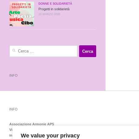
DONNE E SOLIDARIETÀ
Progetti in solidarietà
16 MARZO 2026
Ricerca
per:
INFO
INFO
Associazione Armonie APS
Via Emilia Levante 138 – 40139 Bologna – Tel-Fax 051548151
We value your privacy
info@armoniedonnebologna.it