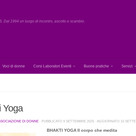
. Dal 1994 un luogo di incontro, ascolto e scambio.
Voci di donne
Corsi Laboratori Eventi
Buone pratiche
Servizi
i Yoga
SSOCIAZIONE DI DONNE
· PUBBLICATO
9 SETTEMBRE 2025
· AGGIORNATO
10 SETTE
BHAKTI YOGA Il corpo che medita