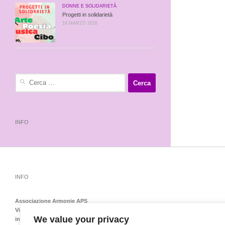
DONNE E SOLIDARIETÀ
Progetti in solidarietà
16 MARZO 2026
Ricerca
per:
INFO
INFO
Associazione Armonie APS
Via Emilia Levante 138 – 40139 Bologna – Tel-Fax 051548151
We value your privacy
info@armoniedonnebologna.it