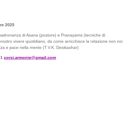
bre 2025
a padronanza di Asana (posture) e Pranayama (tecniche di
 nostro vivere quotidiano, da come arricchisce la relazione non noi
zza e pace nella mente (T.V.K. Desikashar)
41
corsi.armonie@gmail.com