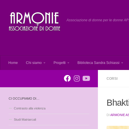
Salta al contenuto
Associazione di donne per le donne APS
Home
Chi siamo
Progetti
Biblioteca Sandra Schiassi
CORSI
CI OCCUPIAMO DI…
Bhakt
Contrasto alla violenza
DI
ARMONIE A
Studi Matriarcali