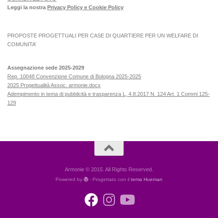
Leggi la nostra
Privacy Policy e Cookie Policy
PROPOSTE PROGETTUALI PER CASE DI QUARTIERE PER UN WELFARE DI
COMUNITA’
Assegnazione sede 2025-2029
Rep. 10048 Convenzione Comune di Bologna 2025-2025
2025 Progettualità Assoc. armonie.docx
Adempimento in tema di pubblicità e trasparenza L, 4.8.2017 N. 124 Art. 1 Commi 125-
129
Armonie © 2015. All Rights Reserved.
Powered by
- Progettato con il
tema Hueman