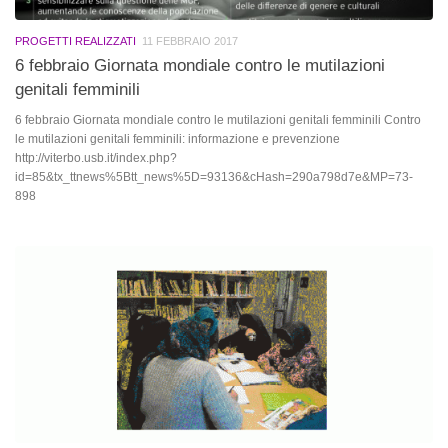
PROGETTI REALIZZATI
11 FEBBRAIO 2017
6 febbraio Giornata mondiale contro le mutilazioni
genitali femminili
6 febbraio Giornata mondiale contro le mutilazioni genitali femminili Contro
le mutilazioni genitali femminili: informazione e prevenzione
http://viterbo.usb.it/index.php?
id=85&tx_ttnews%5Btt_news%5D=93136&cHash=290a798d7e&MP=73-
898