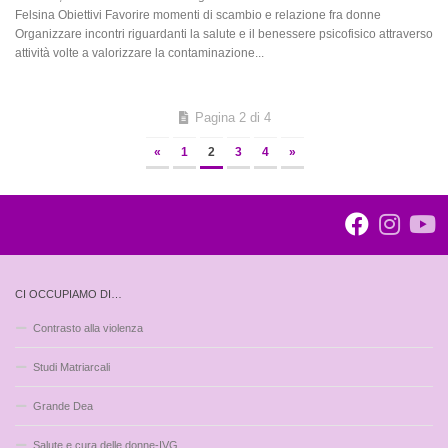
Felsina Obiettivi Favorire momenti di scambio e relazione fra donne
Organizzare incontri riguardanti la salute e il benessere psicofisico attraverso
attività volte a valorizzare la contaminazione...
Pagina 2 di 4
«
1
2
3
4
»
CI OCCUPIAMO DI…
Contrasto alla violenza
Studi Matriarcali
Grande Dea
Salute e cura delle donne-IVG