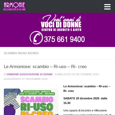
Salta al contenuto
SCAMBIO RIUSO RICREO
Le Armoniose: scambio – Ri-uso – Ri- creo
DI
ARMONIE ASSOCIAZIONE DI DONNE
· PUBBLICATO
30 SETTEMBRE 2025
·
AGGIORNATO
27 NOVEMBRE 2025
Le Armoniose: scambio – Ri-uso –
Ri- creo
SABATO 20 dicembre 2025 dalle
15.30
Uno spazio di incontro e riflessione