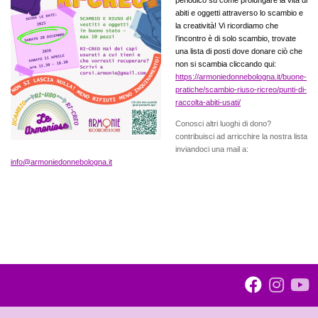
periodico su come prolungare la vita di
abiti e oggetti attraverso lo scambio e
la creatività! Vi ricordiamo che
l’incontro è di solo scambio, trovate
una lista di posti dove donare ciò che
non si scambia cliccando qui:
https://armoniedonnebologna.it/buone-
pratiche/scambio-riuso-ricreo/punti-di-
raccolta-abiti-usati/
Conosci altri luoghi di dono?
contribuisci ad arricchire la nostra lista
inviandoci una mail a:
info@armoniedonnebologna.it