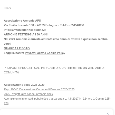
INFO
Associazione Armonie APS
Via Emilia Levante 138 – 40139 Bologna – Tel-Fax 051548151
info@armoniedonnebologna.it
ARMONIE FESTEGGIA I 30 ANNI
Nel 2024 Armonie è arrivata al trentesimo anno di attività e quasi non sembra
vero!
GUARDA LE FOTO
Leggi la nostra
Privacy Policy e Cookie Policy
PROPOSTE PROGETTUALI PER CASE DI QUARTIERE PER UN WELFARE DI
COMUNITA’
Assegnazione sede 2025-2029
Rep. 10048 Convenzione Comune di Bologna 2025-2025
2025 Progettualità Assoc. armonie.docx
Adempimento in tema di pubblicità e trasparenza L, 4.8.2017 N. 124 Art. 1 Commi 125-
129