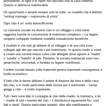
permanente, le figlie e le nipoti non lasciano mai la casa materna.
Questo si definisce matrilocalità.
Gli sposi/mariti o amanti restano solo la notte: un modello che è definito
“visiting marriage – matrimonio di visita” .
Ogni clan è un’ unità autosufficiente.
La coesione sociale tra diversi clan in un villaggio o città viene
raggiunta tramite la convenzione di matrimoni complessi, i cui legami
vengono sviluppati mediante modalità mutualmente benefiche.
Il risultato è che tutti gli abitanti di un villaggio o di una città sono
collegati agli altri per nascita o per matrimonio. In questo modo si viene
a creare una società intesa come clan allargato dove ognuno è “madre”
o “sorella” o “fratello” di tutti. Pertanto, le società matriarcali sono non-
gerarchiche, orizzontali, e fondate su legami matrilineari.
L’ordine sociale basato sulla maternità genera importanti conseguenze a
livello economico.
Il fatto che le donne abbiano il potere di disporre dei beni e della casa
del clan, e in modo particolare delle risorse per il nutrimento – campi,
greggi e cibo – è molto importante.
Tutt i beni sono dati in consegna al clan della madre, la matriarca, e lei
– madre di tutti i membri del clan – li distribuisce equamente fra i suoi
figli e nipoti. Questo particolare aspetto, oltre alla matrilinearità e