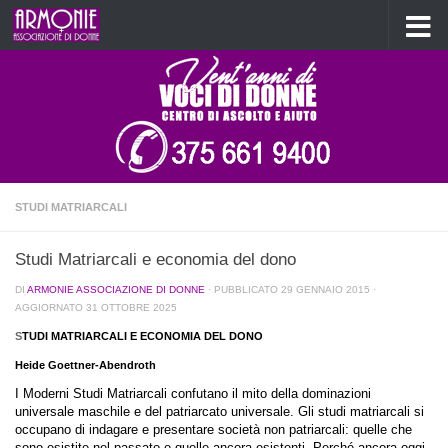
Salta al contenuto
STUDI MATRIARCALI
Studi Matriarcali e economia del dono
DI
ARMONIE ASSOCIAZIONE DI DONNE
· PUBBLICATO
29 GENNAIO 2015
·
AGGIORNATO
31 OTTOBRE 2025
S
TUDI MATRIARCALI E ECONOMIA DEL DONO
Heide Goettner-Abendroth
I Moderni Studi Matriarcali confutano il mito della dominazioni
universale maschile e del patriarcato universale. Gli studi matriarcali si
occupano di indagare e presentare società non patriarcali: quelle che
sono esistite nel passato e quelle ancora esistenti. Perché ancora oggi