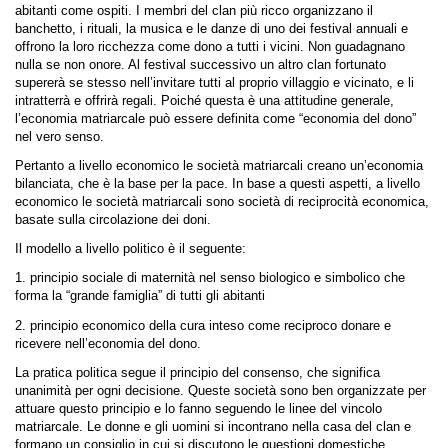
abitanti come ospiti. I membri del clan più ricco organizzano il
banchetto, i rituali, la musica e le danze di uno dei festival annuali e
offrono la loro ricchezza come dono a tutti i vicini. Non guadagnano
nulla se non onore. Al festival successivo un altro clan fortunato
supererà se stesso nell’invitare tutti al proprio villaggio e vicinato, e li
intratterrà e offrirà regali. Poiché questa è una attitudine generale,
l’economia matriarcale può essere definita come “economia del dono”
nel vero senso.
Pertanto a livello economico le società matriarcali creano un’economia
bilanciata, che è la base per la pace. In base a questi aspetti, a livello
economico le società matriarcali sono società di reciprocità economica,
basate sulla circolazione dei doni.
Il modello a livello politico è il seguente:
1. principio sociale di maternità nel senso biologico e simbolico che
forma la “grande famiglia” di tutti gli abitanti
2. principio economico della cura inteso come reciproco donare e
ricevere nell’economia del dono.
La pratica politica segue il principio del consenso, che significa
unanimità per ogni decisione. Queste società sono ben organizzate per
attuare questo principio e lo fanno seguendo le linee del vincolo
matriarcale. Le donne e gli uomini si incontrano nella casa del clan e
formano un consiglio in cui si discutono le questioni domestiche.