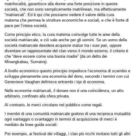
matrilocalità, garantisce alla donne una forte posizione in queste
società, che non sono semplicemente matrilineari, ma effettivamente
“matriarcali”. Ed è qui che possiamo vedere il valore della cura
materna che permea le strutture economiche e sociali, e che è fonte di
pace per l’intera società.
Come principio etico, la cura materna coinvolge tutte le aree della
società matriarcale, e ciò vale anche per gli uomini. Se un uomo della
società matriarcale desidera acquisire status tra i suoi pari, oppure
diventare un rappresentate del clan verso il mondo esterno, il criterio è
che “deve essere come una buona madre” (da un detto dei
Minangkabau, Sumatra).
A livello economico questo principio impedisce l’economia di scambio e
sviluppa pienamente una economia del dono, secondo i termini con cui
Genevieve Vaughan definisce entrambi i tipi di economia.
Nelle economie matriarcali, il donare non è una coincidenza, un atto
arbitrario, confinato alla sfera privata.
Al contrario, le merci circolano nel pubblico come regali.
I membri di una comunità matriarcale godono di una reciproca mutualità:
ogni vantaggio o svantaggio in termini di acquisizione di merci è
mediato da linee guida sociali.
Per esempio, ai festival dei villaggi, i clan più ricchi invitano tutti gli altri