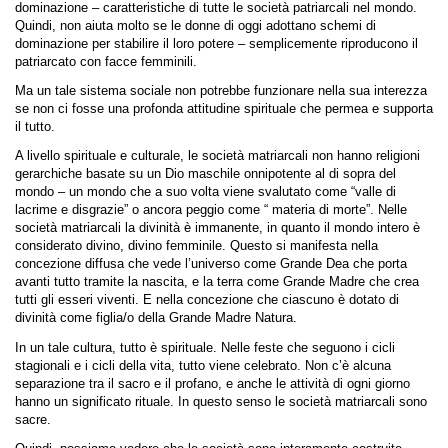
dominazione – caratteristiche di tutte le società patriarcali nel mondo.
Quindi, non aiuta molto se le donne di oggi adottano schemi di
dominazione per stabilire il loro potere – semplicemente riproducono il
patriarcato con facce femminili.
Ma un tale sistema sociale non potrebbe funzionare nella sua interezza
se non ci fosse una profonda attitudine spirituale che permea e supporta
il tutto.
A livello spirituale e culturale, le società matriarcali non hanno religioni
gerarchiche basate su un Dio maschile onnipotente al di sopra del
mondo – un mondo che a suo volta viene svalutato come “valle di
lacrime e disgrazie” o ancora peggio come “ materia di morte”. Nelle
società matriarcali la divinità è immanente, in quanto il mondo intero è
considerato divino, divino femminile. Questo si manifesta nella
concezione diffusa che vede l’universo come Grande Dea che porta
avanti tutto tramite la nascita, e la terra come Grande Madre che crea
tutti gli esseri viventi. E nella concezione che ciascuno è dotato di
divinità come figlia/o della Grande Madre Natura.
In un tale cultura, tutto è spirituale. Nelle feste che seguono i cicli
stagionali e i cicli della vita, tutto viene celebrato. Non c’è alcuna
separazione tra il sacro e il profano, e anche le attività di ogni giorno
hanno un significato rituale. In questo senso le società matriarcali sono
sacre.