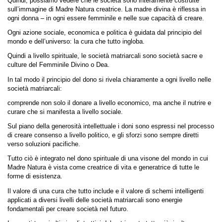
Quindi, possiamo vedere che le società sono interamente costruite
sull’immagine di Madre Natura creatrice. La madre divina è riflessa in
ogni donna – in ogni essere femminile e nelle sue capacità di creare.
Ogni azione sociale, economica e politica è guidata dal principio del
mondo e dell’universo: la cura che tutto ingloba.
Quindi a livello spirituale, le società matriarcali sono società sacre e
culture del Femminile Divino o Dea.
In tal modo il principio del dono si rivela chiaramente a ogni livello nelle
società matriarcali:
comprende non solo il donare a livello economico, ma anche il nutrire e
curare che si manifesta a livello sociale.
Sul piano della generosità intellettuale i doni sono espressi nel processo
di creare consenso a livello politico, e gli sforzi sono sempre diretti
verso soluzioni pacifiche.
Tutto ciò è integrato nel dono spirituale di una visone del mondo in cui
Madre Natura è vista come creatrice di vita e generatrice di tutte le
forme di esistenza.
Il valore di una cura che tutto include e il valore di schemi intelligenti
applicati a diversi livelli delle società matriarcali sono energie
fondamentali per creare società nel futuro.