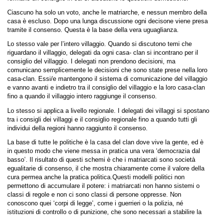
Ciascuno ha solo un voto, anche le matriarche, e nessun membro della
casa è escluso. Dopo una lunga discussione ogni decisone viene presa
tramite il consenso. Questa è la base della vera uguaglianza.
Lo stesso vale per l’intero villaggio. Quando si discutono temi che
riguardano il villaggio, delegati da ogni casa- clan si incontrano per il
consiglio del villaggio. I delegati non prendono decisioni, ma
comunicano semplicemente le decisioni che sono state prese nella loro
casa-clan. Essi/e mantengono il sistema di comunicazione del villaggio
e vanno avanti e indietro tra il consiglio del villaggio e la loro casa-clan
fino a quando il villaggio intero raggiunge il consenso.
Lo stesso si applica a livello regionale. I delegati dei villaggi si spostano
tra i consigli dei villaggi e il consiglio regionale fino a quando tutti gli
individui della regioni hanno raggiunto il consenso.
La base di tutte le politiche è la casa del clan dove vive la gente, ed è
in questo modo che viene messa in pratica una vera ‘democrazia dal
basso’. Il risultato di questi schemi è che i matriarcati sono società
egualitarie di consenso, il che mostra chiaramente come il valore della
cura permea anche la pratica politica.
Questi modelli politici non
permettono di accumulare il potere: i matriarcati non hanno sistemi o
classi di regole e non ci sono classi di persone oppresse. Non
conoscono quei ‘corpi di legge’, come i guerrieri o la polizia, né
istituzioni di controllo o di punizione, che sono necessari a stabilire la