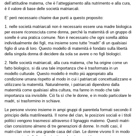
dell’attitudine materna, che è l’atteggiamento alla nutrimento e alla cura,
è il valore di base delle società matriarcali.
E’ però necessario chiarire due punti a questo proposito:
1. nelle società matriarcali non è necessario essere una madre biologica
per essere riconosciuta come donna, perché la maternità di un gruppo di
sorelle è una pratica comune. Non è necessario che ogni sorella abbia
individualmente dei figli, ma insieme sono tutte “madri” di un qualsiasi
figlio di una di loro. Questo modello di maternità è fondato sulla libertà
della singola donna di decidere da sola se avere o no figli biologici.
2. Nelle società matriarcali, alla cura materna, che ha origine come un
fatto biologico, si dà una tale importanza che è trasformata in un
modello culturale. Questo modello è molto più appropriato alla
condizione umana rispetto al modo in cui i patriarcati concettualizzano e
utilizzano la maternità. Naturalmente, i patriarcati dipendono dalla
maternità come qualsiasi altra cultura, ma fanno in modo che tale
importanza sia invisibile. Ciò fa sì che le donne, e in modo particolare le
madri, si trasformino in schiave.
Le persone vivono insieme in ampi gruppi di parentela formati secondo il
principio della matrilinearità. Il nome del clan, le posizioni sociali e i titoli
politici vengono trasmessi attraverso il lignaggio materno. Questi matri-
clan consistono almeno di tre generazioni di donne. In molti casi, il
matri-clan vive in una grande casa del clan. Le donne vivono lì in modo