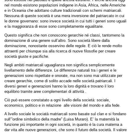
nel mondo esistono popolazioni indigene in Asia, Africa, nelle Americhe
e in Oceania che adottano culture tradizionali con schemi matriarcali.
Nessuna di queste società è una mera inversione del patriarcato in cui
le donne governano: sono invece società in cui tutti i generi sono uguali
e la maggioranza di esse sono completamente egualitarie.
Questo significa che non conoscono gerarchie né classi, tantomeno la
dominazione di una genere sull’altro. Sono società libere dalla
dominazione, nonostante osservino delle regole. E ciò le rende molto
attraenti per chiunque sia alla ricerca di nuove filosofie per creare
società giuste e pacifiche.
Negli ambiti matriarcali uguaglianza non significa semplicemente
livellamento delle differenze. Le differenze naturali tra i generi e le
generazioni sono rispettate e onorate, ma non sono mai utilizzate per
creare gerarchie, come di solito accade nelle società patriarcali. I
diversi generi e generazioni hanno la loro dignità e trovano il loro
equilibrio tramite aree complementari di attività .
Ciò può essere constatato a ogni livello della società: sociale,
economico, politico e in relazione alle visioni del mondo e alla fede.
A livello sociale le sociatà matriarcali sono basate sul clan e si fondano
sull’”ordine simbolico della madre” (Luisa Muraro). E’ la maternità la
funzione più importante in ogni società, in quanto è la cura materna a
dar vita alle nuove generazioni, che sono il futuro della società. Il valore