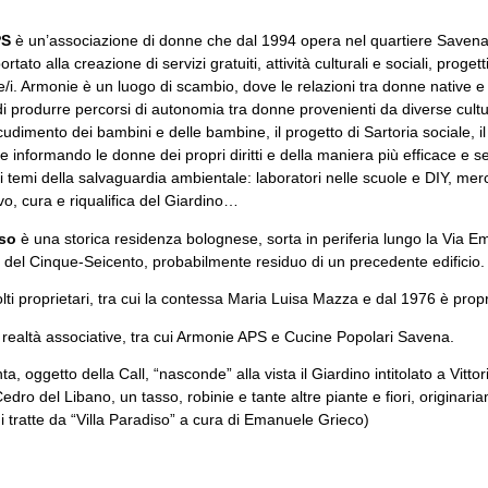
PS
è un’associazione di donne che dal 1994 opera nel quartiere Savena di
tato alla creazione di servizi gratuiti, attività culturali e sociali, proget
glie/i. Armonie è un luogo di scambio, dove le relazioni tra donne native
 produrre percorsi di autonomia tra donne provenienti da diverse cultur
accudimento dei bambini e delle bambine, il progetto di Sartoria sociale, 
e informando le donne dei propri diritti e della maniera più efficace e
i temi della salvaguardia ambientale: laboratori nelle scuole e DIY, merc
ivo, cura e riqualifica del Giardino…
iso
è una storica residenza bolognese, sorta in periferia lungo la Via Emi
e del Cinque-Seicento, probabilmente residuo di un precedente edificio.
ti proprietari, tra cui la contessa Maria Luisa Mazza e dal 1976 è pro
 realtà associative, tra cui Armonie APS e Cucine Popolari Savena.
nta, oggetto della Call, “nasconde” alla vista il Giardino intitolato a Vitt
edro del Libano, un tasso, robinie e tante altre piante e fiori, originar
i tratte da “Villa Paradiso” a cura di Emanuele Grieco)