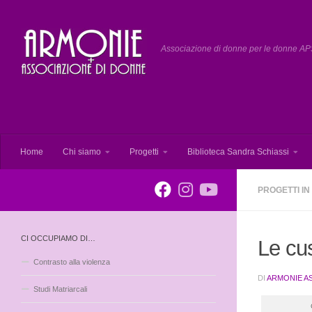
Salta al contenuto
Associazione di donne per le donne APS
Home
Chi siamo
Progetti
Biblioteca Sandra Schiassi
PROGETTI I
CI OCCUPIAMO DI…
Le cus
Contrasto alla violenza
DI
ARMONIE A
Studi Matriarcali