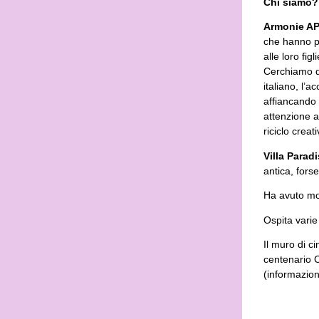
Chi siamo?
Armonie A
che hanno por
alle loro fi
Cerchiamo di
italiano, l’
affiancando 
attenzione a
riciclo creat
Villa Parad
antica, fors
Ha avuto mol
Ospita varie
Il muro di ci
centenario C
(informazion