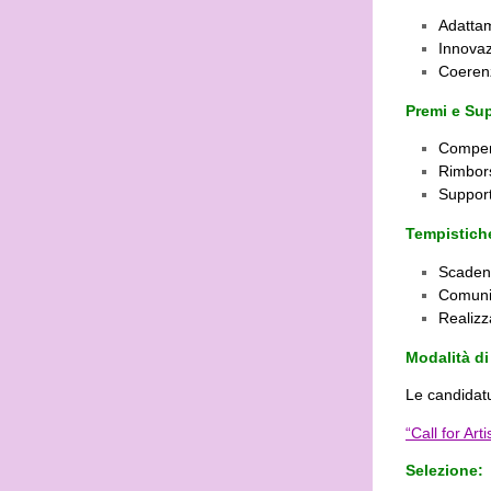
Adattam
Innovaz
Coerenz
Premi e Su
Compens
Rimbors
Support
Tempistich
Scadenz
Comunic
Realizz
Modalità di
Le candidat
“Call for Ar
Selezione: