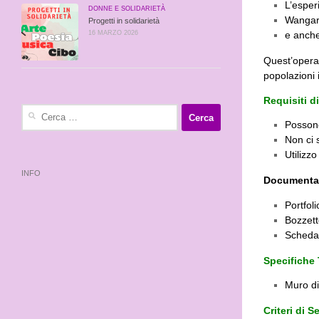
L’espe
DONNE E SOLIDARIETÀ
Wangari
Progetti in solidarietà
16 MARZO 2026
e anche
Quest’opera 
popolazioni 
Requisiti d
Ricerca
per:
Possono 
Non ci s
Utilizz
INFO
Documentaz
Portfoli
Bozzett
Scheda 
Specifiche
Muro di
Criteri di S