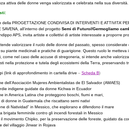
nza attiva delle donne venga valorizzata e celebrata nella sua diversità.
ti:
ice della PROGETTAZIONE CONDIVISA DI INTERVENTI E ATTIVITA’ 
AVENA, all’interno del progetto
Semi di Futuro//Germogliamo cam
ippo APS, invita artiste e collettivi di artiste interessate a proporre pr
intende valorizzare il ruolo delle donne del passato, spesso considera
u piante medicinali e pratiche di guarigione. Questo ruolo le metteva 
, come nel caso delle accuse di stregoneria, si intende anche valorizza
ti nella protezione e tutela degli ecosistemi della Terra, preservando tra
i (link di approfondimento in cartella drive
–
Scheda B
)
e dell’Asociación Mujeres Ambientalistas de El Salvador (AMAES)
die indigene guidate da donne Kichwa in Ecuador
e in America Latina che proteggono boschi, fiumi e mari,
i di donne in Guatemala che riscattano semi nativi
ene di Natividad” in Messico, che esplorano e difendono il mare
a brigata femminile contro gli incendi forestali in Messico
a il movimento Chipko, per la preservazione delle foreste, guidato da c
e del villaggio Jinwar in Rojava