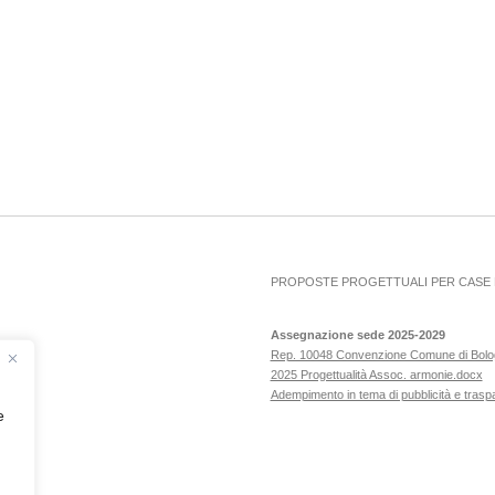
PROPOSTE PROGETTUALI PER CASE D
Assegnazione sede 2025-2029
Rep. 10048 Convenzione Comune di Bol
2025 Progettualità Assoc. armonie.docx
Adempimento in tema di pubblicità e tras
e
ero!