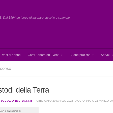
. Dal 1994 un luogo di incontro, ascolto e scambio.
Voci di donne
Corsi Laboratori Eventi
Buone pratiche
Servizi
N CORSO
todi della Terra
SSOCIAZIONE DI DONNE
· PUBBLICATO
20 MARZO 2025
· AGGIORNATO
21 MARZO 20
Con il patrocinio di