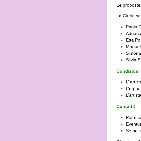
Le proposte
La Giuria s
Paola G
Adriana
Etta Po
Manuela
Simona 
Silvia 
Condizioni 
L’ artis
L’organ
L’artis
Contatti:
Per ult
Eventua
Se hai d