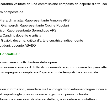
 saranno valutate da una commissione composta da esperte d’arte, soci
arà composta da:
herardi, artista, Rappresentante Armonie APS
 Giamperoli, Rappresentante Cucine Popolari
lico, Rappresentante Serendippo APS
 Candini, docente e artista
Gavioli, docente, critica d’arte e curatrice indipendente
Spadoni, docente ABABO
Contrattuali:
ta mantiene i diritti d’autore delle opere.
izzazione si riserva il diritto di documentare e promuovere le opere attr
ta si impegna a completare l’opera entro le tempistiche concordate.
eriori informazioni, mandare mail a info@armoniedonnebologna.it con so
li sopralluoghi possono essere organizzati previa richiesta.
omande o necessiti di ulteriori dettagli, non esitare a contattarci!