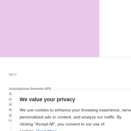
INFO
Associazione Armonie APS
Via Emilia Levante 138 – 40139 Bologna – Tel-Fax 051548151
We value your privacy
info@armoniedonnebologna.it
ARMONIE FESTEGGIA I 30 ANNI
We use cookies to enhance your browsing experience, serv
Nel 2024 Armonie è arrivata al trentesimo anno di attività e quasi non sembra v
GUARDA LE FOTO
personalized ads or content, and analyze our traffic. By
Leggi la nostra
Privacy Policy e Cookie Policy
clicking "Accept All", you consent to our use of