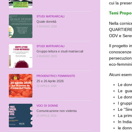
cui la prese
Temi Propos
STUDI MATRIARCALI
Quale donnità
Nella corn
4 MAGGIO 2026
QUARTIERE S
ODV e Serend
Il progetto 
STUDI MATRIARCALI
Gruppo lettura e studi matriarcali
conoscenze s
4 MAGGIO 2026
persecuzioni
eco-femminis
Alcuni esemp
PROGENITRICI FEMMINISTE
25 e 26 Aprile 2026
Le donn
22 APRILE 2026
Le guar
Le donn
I grupp
VOCI DI DONNE
Le “Sir
Comunicazione non violenta
La prim
22 APRILE 2026
In Indi
le donn