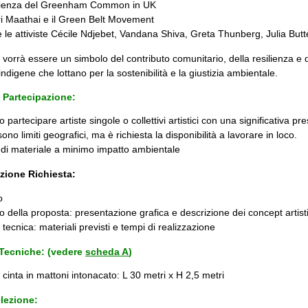
rienza del Greenham Common in UK
 Maathai e il Green Belt Movement
 le attiviste Cécile Ndjebet, Vandana Shiva, Greta Thunberg, Julia But
vorrà essere un simbolo del contributo comunitario, della resilienza e d
indigene che lottano per la sostenibilità e la giustizia ambientale.
i Partecipazione:
partecipare artiste singole o collettivi artistici con una significativa pre
ono limiti geografici, ma è richiesta la disponibilità a lavorare in loco.
o di materiale a minimo impatto ambientale
ione Richiesta:
o
o della proposta: presentazione grafica e descrizione dei concept artisti
tecnica: materiali previsti e tempi di realizzazione
 Tecniche: (vedere
scheda A
)
 cinta in mattoni intonacato: L 30 metri x H 2,5 metri
elezione: