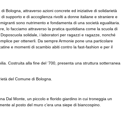
 Bologna, attraverso azioni concrete ed iniziative di solidarietà
ti di supporto e di accoglienza rivolti a donne italiane e straniere e
 e migranti sono nutrimento e fondamenta di una società egualitaria.
e, lo facciamo attraverso la pratica quotidiana come la scuola di
il Doposcuola solidale, i laboratori per ragazzi e ragazze, nonché
 semplice per ottenerli. Da sempre Armonie pone una particolare
atine e momenti di scambio abiti contro la fast-fashion e per il
lia. Costruita alla fine del ‘700, presenta una struttura sotterranea
prietà del Comune di Bologna.
orina Dal Monte, un piccolo e florido giardino in cui troneggia un
iamente al posto del muro c’era una siepe di biancospino.