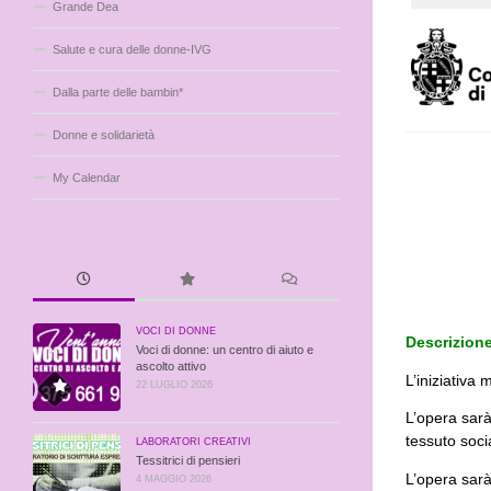
Grande Dea
Salute e cura delle donne-IVG
Dalla parte delle bambin*
Donne e solidarietà
My Calendar
VOCI DI DONNE
Descrizione 
Voci di donne: un centro di aiuto e
ascolto attivo
L’iniziativa
22 LUGLIO 2026
L’opera sarà
tessuto soci
LABORATORI CREATIVI
Tessitrici di pensieri
L’opera sarà
4 MAGGIO 2026