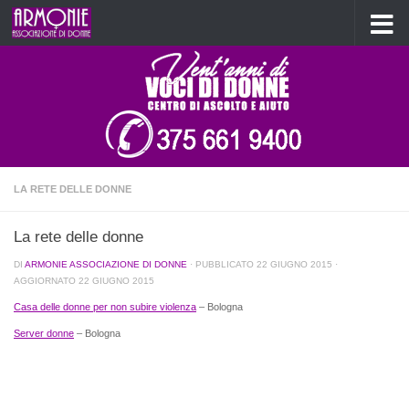
Salta al contenuto
LA RETE DELLE DONNE
La rete delle donne
DI
ARMONIE ASSOCIAZIONE DI DONNE
· PUBBLICATO
22 GIUGNO 2015
·
AGGIORNATO
22 GIUGNO 2015
Casa delle donne per non subire violenza
– Bologna
Server donne
– Bologna