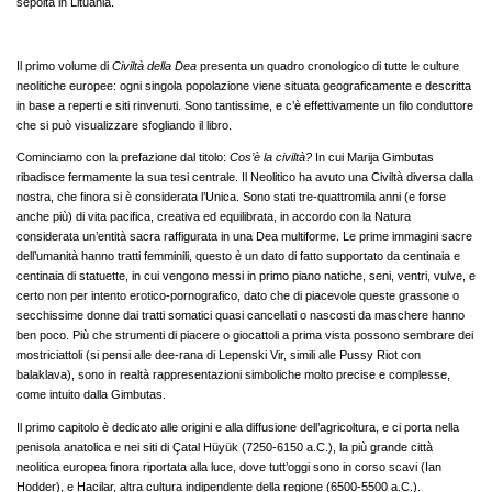
sepolta in Lituania.
Il primo volume di
Civiltà della Dea
presenta un quadro cronologico di tutte le culture
neolitiche europee: ogni singola popolazione viene situata geograficamente e descritta
in base a reperti e siti rinvenuti. Sono tantissime, e c’è effettivamente un filo conduttore
che si può visualizzare sfogliando il libro.
Cominciamo con la prefazione dal titolo:
Cos’è la civiltà?
In cui Marija Gimbutas
ribadisce fermamente la sua tesi centrale. Il Neolitico ha avuto una Civiltà diversa dalla
nostra, che finora si è considerata l’Unica. Sono stati tre-quattromila anni (e forse
anche più) di vita pacifica, creativa ed equilibrata, in accordo con la Natura
considerata un’entità sacra raffigurata in una Dea multiforme. Le prime immagini sacre
dell’umanità hanno tratti femminili, questo è un dato di fatto supportato da centinaia e
centinaia di statuette, in cui vengono messi in primo piano natiche, seni, ventri, vulve, e
certo non per intento erotico-pornografico, dato che di piacevole queste grassone o
secchissime donne dai tratti somatici quasi cancellati o nascosti da maschere hanno
ben poco. Più che strumenti di piacere o giocattoli a prima vista possono sembrare dei
mostriciattoli (si pensi alle dee-rana di Lepenski Vir, simili alle Pussy Riot con
balaklava), sono in realtà rappresentazioni simboliche molto precise e complesse,
come intuito dalla Gimbutas.
Il primo capitolo è dedicato alle origini e alla diffusione dell’agricoltura, e ci porta nella
penisola anatolica e nei siti di Çatal Hüyük (7250-6150 a.C.), la più grande città
neolitica europea finora riportata alla luce, dove tutt’oggi sono in corso scavi (Ian
Hodder), e Hacilar, altra cultura indipendente della regione (6500-5500 a.C.).