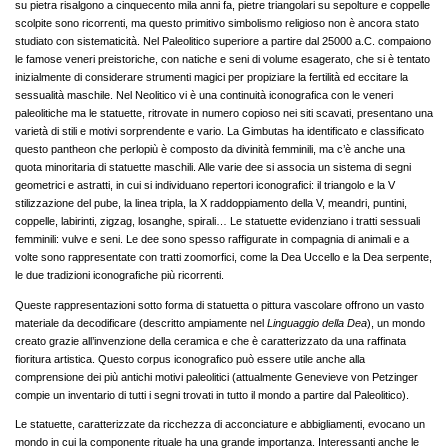
su pietra risalgono a cinquecento mila anni fa, pietre triangolari su sepolture e coppelle
scolpite sono ricorrenti, ma questo primitivo simbolismo religioso non è ancora stato
studiato con sistematicità. Nel Paleolitico superiore a partire dal 25000 a.C. compaiono
le famose veneri preistoriche, con natiche e seni di volume esagerato, che si è tentato
inizialmente di considerare strumenti magici per propiziare la fertilità ed eccitare la
sessualità maschile. Nel Neolitico vi è una continuità iconografica con le veneri
paleolitiche ma le statuette, ritrovate in numero copioso nei siti scavati, presentano una
varietà di stili e motivi sorprendente e vario. La Gimbutas ha identificato e classificato
questo pantheon che perlopiù è composto da divinità femminili, ma c’è anche una
quota minoritaria di statuette maschili. Alle varie dee si associa un sistema di segni
geometrici e astratti, in cui si individuano repertori iconografici: il triangolo e la V
stilizzazione del pube, la linea tripla, la X raddoppiamento della V, meandri, puntini,
coppelle, labirinti, zigzag, losanghe, spirali… Le statuette evidenziano i tratti sessuali
femminili: vulve e seni. Le dee sono spesso raffigurate in compagnia di animali e a
volte sono rappresentate con tratti zoomorfici, come la Dea Uccello e la Dea serpente,
le due tradizioni iconografiche più ricorrenti.
Queste rappresentazioni sotto forma di statuetta o pittura vascolare offrono un vasto
materiale da decodificare (descritto ampiamente nel
Linguaggio della Dea
), un mondo
creato grazie all’invenzione della ceramica e che è caratterizzato da una raffinata
fioritura artistica. Questo corpus iconografico può essere utile anche alla
comprensione dei più antichi motivi paleolitici (attualmente Genevieve von Petzinger
compie un inventario di tutti i segni trovati in tutto il mondo a partire dal Paleolitico).
Le statuette, caratterizzate da ricchezza di acconciature e abbigliamenti, evocano un
mondo in cui la componente rituale ha una grande importanza. Interessanti anche le