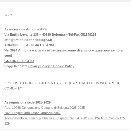
INFO
Associazione Armonie APS
Via Emilia Levante 138 – 40139 Bologna – Tel-Fax 051548151
info@armoniedonnebologna.it
ARMONIE FESTEGGIA I 30 ANNI
Nel 2024 Armonie è arrivata al trentesimo anno di attività e quasi non sembra
vero!
GUARDA LE FOTO
Leggi la nostra
Privacy Policy e Cookie Policy
PROPOSTE PROGETTUALI PER CASE DI QUARTIERE PER UN WELFARE DI
COMUNITA’
Assegnazione sede 2025-2029
Rep. 10048 Convenzione Comune di Bologna 2025-2025
2025 Progettualità Assoc. armonie.docx
Adempimento in tema di pubblicità e trasparenza L, 4.8.2017 N. 124 Art. 1 Commi 125-
129