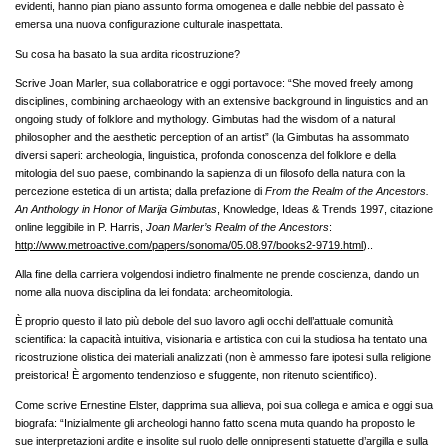
evidenti, hanno pian piano assunto forma omogenea e dalle nebbie del passato è
emersa una nuova configurazione culturale inaspettata.
Su cosa ha basato la sua ardita ricostruzione?
Scrive Joan Marler, sua collaboratrice e oggi portavoce: “She moved freely among
disciplines, combining archaeology with an extensive background in linguistics and an
ongoing study of folklore and mythology. Gimbutas had the wisdom of a natural
philosopher and the aesthetic perception of an artist” (la Gimbutas ha assommato
diversi saperi: archeologia, linguistica, profonda conoscenza del folklore e della
mitologia del suo paese, combinando la sapienza di un filosofo della natura con la
percezione estetica di un artista; dalla prefazione di
From the Realm of the Ancestors.
An Anthology in
Honor
of Marija Gimbutas
, Knowledge, Ideas & Trends 1997, citazione
online leggibile in P. Harris,
Joan Marler’s Realm of the Ancestors
:
http://www.metroactive.com/papers/sonoma/05.08.97/books2-9719.html
)..
Alla fine della carriera volgendosi indietro finalmente ne prende coscienza, dando un
nome alla nuova disciplina da lei fondata: archeomitologia.
È proprio questo il lato più debole del suo lavoro agli occhi dell’attuale comunità
scientifica: la capacità intuitiva, visionaria e artistica con cui la studiosa ha tentato una
ricostruzione olistica dei materiali analizzati (non è ammesso fare ipotesi sulla religione
preistorica! È argomento tendenzioso e sfuggente, non ritenuto scientifico).
Come scrive Ernestine Elster, dapprima sua allieva, poi sua collega e amica e oggi sua
biografa: “Inizialmente gli archeologi hanno fatto scena muta quando ha proposto le
sue interpretazioni ardite e insolite sul ruolo delle onnipresenti statuette d’argilla e sulla