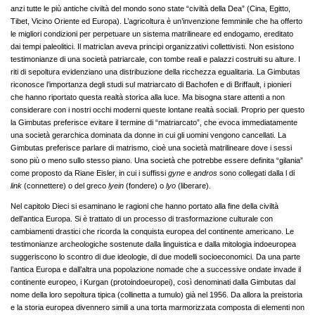
anzi tutte le più antiche civiltà del mondo sono state “civiltà della Dea” (Cina, Egitto,
Tibet, Vicino Oriente ed Europa). L’agricoltura è un’invenzione femminile che ha offerto
le migliori condizioni per perpetuare un sistema matrilineare ed endogamo, ereditato
dai tempi paleolitici. Il matriclan aveva principi organizzativi collettivisti. Non esistono
testimonianze di una società patriarcale, con tombe reali e palazzi costruiti su alture. I
riti di sepoltura evidenziano una distribuzione della ricchezza egualitaria. La Gimbutas
riconosce l’importanza degli studi sul matriarcato di Bachofen e di Briffault, i pionieri
che hanno riportato questa realtà storica alla luce. Ma bisogna stare attenti a non
considerare con i nostri occhi moderni queste lontane realtà sociali. Proprio per questo
la Gimbutas preferisce evitare il termine di “matriarcato”, che evoca immediatamente
una società gerarchica dominata da donne in cui gli uomini vengono cancellati. La
Gimbutas preferisce parlare di matrismo, cioè una società matrilineare dove i sessi
sono più o meno sullo stesso piano. Una società che potrebbe essere definita “gilania”
come proposto da Riane Eisler, in cui i suffissi
gyne
e
andros
sono collegati dalla l di
link
(connettere) o del greco
lyein
(fondere) o
lyo
(liberare).
Nel capitolo Dieci si esaminano le ragioni che hanno portato alla fine della civiltà
dell’antica Europa. Si è trattato di un processo di trasformazione culturale con
cambiamenti drastici che ricorda la conquista europea del continente americano. Le
testimonianze archeologiche sostenute dalla linguistica e dalla mitologia indoeuropea
suggeriscono lo scontro di due ideologie, di due modelli socioeconomici. Da una parte
l’antica Europa e dall’altra una popolazione nomade che a successive ondate invade il
continente europeo, i Kurgan (protoindoeuropei), così denominati dalla Gimbutas dal
nome della loro sepoltura tipica (collinetta a tumulo) già nel 1956. Da allora la preistoria
e la storia europea divennero simili a una torta marmorizzata composta di elementi non