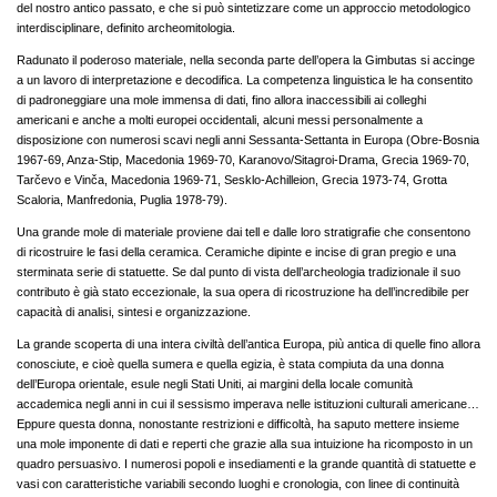
del nostro antico passato, e che si può sintetizzare come un approccio metodologico
interdisciplinare, definito archeomitologia.
Radunato il poderoso materiale, nella seconda parte dell’opera la Gimbutas si accinge
a un lavoro di interpretazione e decodifica. La competenza linguistica le ha consentito
di padroneggiare una mole immensa di dati, fino allora inaccessibili ai colleghi
americani e anche a molti europei occidentali, alcuni messi personalmente a
disposizione con numerosi scavi negli anni Sessanta-Settanta in Europa (Obre-Bosnia
1967-69, Anza-Stip, Macedonia 1969-70, Karanovo/Sitagroi-Drama, Grecia 1969-70,
Tarčevo e Vinča, Macedonia 1969-71, Sesklo-Achilleion, Grecia 1973-74, Grotta
Scaloria, Manfredonia, Puglia 1978-79).
Una grande mole di materiale proviene dai tell e dalle loro stratigrafie che consentono
di ricostruire le fasi della ceramica. Ceramiche dipinte e incise di gran pregio e una
sterminata serie di statuette. Se dal punto di vista dell’archeologia tradizionale il suo
contributo è già stato eccezionale, la sua opera di ricostruzione ha dell’incredibile per
capacità di analisi, sintesi e organizzazione.
La grande scoperta di una intera civiltà dell’antica Europa, più antica di quelle fino allora
conosciute, e cioè quella sumera e quella egizia, è stata compiuta da una donna
dell’Europa orientale, esule negli Stati Uniti, ai margini della locale comunità
accademica negli anni in cui il sessismo imperava nelle istituzioni culturali americane…
Eppure questa donna, nonostante restrizioni e difficoltà, ha saputo mettere insieme
una mole imponente di dati e reperti che grazie alla sua intuizione ha ricomposto in un
quadro persuasivo. I numerosi popoli e insediamenti e la grande quantità di statuette e
vasi con caratteristiche variabili secondo luoghi e cronologia, con linee di continuità