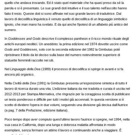
quello che andava trovando. Ed è stato quel materiale che ha quasi preso da sé la
parola e si è presentato. Le sue grandi doti intuitive e il suo talento nell’ascolto hanno
fatto il resto. Queste doti si sono affinate nel suo grande lavoro di traduttrice. Dal
lavoro di decodifica linguistica è venuto quello di decodifica di un linguaggio simbolico
ignoto, che man mano ha svelato. E da qui anche l’ipotesi di un alfabeto più antico del
sumero.
In
Goddesses and Gods
descrive il complesso pantheon e il ricco mondo rituale degli
antichi europei neolitici. Un aneddoto: la prima edizione nel 1974 dovette uscire come
Gods and Goddesses,
solo con la seconda edizione del 1982 la Gimbutas poté
ripristinare il titolo da lei deciso sulla base del numero notevolmente superiore di
statuette femminili raccolte nei siti.
Nel
Linguaggio della Dea
(1989) il processo di decodifica si spinge in avanti e si fa
ancora più organico.
Nella
Civiltà della Dea
(1991) la Gimbutas presenta un’esposizione sintetica di tutto il
lavoro di ricerca durato una vita. L’edizione italiana da me tradotta e curata è uscita nel
2012-2013 per Stampa Alternativa, che ringrazio per la coraggiosa scelta di pubblicare
un testo ponderoso e difficile per tutti i motivi già accennati. In questa versione si è
scelto di dividere l’opera in due volumi, seguendo una divisione già decisa dall’Autrice
(a pag. 7 della Prefazione, edizione italiana).
Poco tempo dopo aver compiuto quest’ultimo lavoro l’autrice si spegne, nel 1994, nella
sua casa in California, dopo una lunga e dolorosa malattia affrontata in modo
esemplare, senza fermare un attimo il lavoro e continuando anche a viaggiare. È