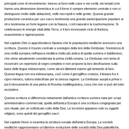
principali zone di rinvenimento: intorno ai forni nelle case e nei cortili, nei templi (che
hanno una dimensione domestica in cui il forno è sempre elemento centrale e non si
distinguono molto dalle abitazioni), nelle necropoli e nelle grotte. Questa grande
produzione ceramica per uso sacro testimonia una grande partecipazione popolare ai
riti e testimonia un forte legame con la Natura, i cicli naturali e la trasformazione. Si
celebravano le energie vitali della Terra, e il loro incessante ciclo di fioritura,
esaurimento e rigenerazione.
Nel capitolo Otto si approfondisce l’ipotesi che le popolazioni neolitiche avessero una
scrittura. Questo è il punto centrale a sostegno della tesi della Gimbutas: l’esistenza di
una civiltà europea nell’epoca neolitica molto più antica di quella sumera e babilonese,
che viene attualmente considerata la prima civiltà umana. La Gimbutas non tenta di
ricostruire un repertorio di segni completo e non propone la loro decifrazione sulla
base delle lingue indoeuropee, come alcuni dilettanti stanno già tentando di fare.
Questa lingua non era indoeuropea, così come il geroglifico cretese, il lineare A e il
cipro-minoico, tuttora indecifrate per la stessa ragione. La Gimbutas auspica prima o
poi il ritrovamento di una pietra di Rosetta multilinguistica, cosa che non si può del tutto
escludere.
Questa scrittura si differenzia nettamente dall’antica scrittura sumera nata per scopi
amministrativo-commerciali, quella dell’antica Europa è una scrittura congegnata per
uso rituale, per un sofisticato culto della Dea. Le iscrizioni appaiono solo su oggetti
religiosi, sono quindi dei geroglifici sacri.
Nel capitolo Nove si esamina la struttura sociale dell’antica Europa. Le società
neolitiche rappresentano un’ulteriore evoluzione delle società della Dea paleolitiche,