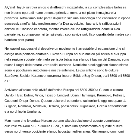
A Çatal Hüyük si trova un ciclo di affreschi mozzafiato, la cui complessità e bellezza
non è certo opera di mano e mente primitiva, come a noi piace immaginare la
preistoria. Ritroviamo sulle pareti di questo sito una simbologia che confluisce in epoca
successiva nell’ambito mediterraneo (la Dea avvoltoio, i bucrani, le raffigurazioni
animali, le Elibelinde eccetera, mentre invece alcune raffigurazioni, come la Dea
partoriente, scompaiono nei tempi storici, sopravvive solo l’iconografia della madre con
bambino post-parto).
Nei capitoli successivi si descrive un movimento inarrestabile di espansione che si
allarga dalla penisola anatolica. L’Antica Europa nel suo nucleo più antico si sviluppa
nella regione sudorientale, nella penisola balcanica e lungo il bacino del Danubio, sono
questi i luoghi delle nostre vere radici europee. Nomi che a noi oggi non dicono niente
sono le popolazioni autoctone e nostre antenate. Le più antiche sono le culture
Starčevo, Sesklo, Karanovo, ceramica lineare, Bükk e Bug-Dnestr, tra il 6500 e il 5500
a.C.
Arriviamo all’apice della civiltà dell’antica Europa nel 5500-3500 a.C. con le culture
Danilo, Hvar, Butmir, Vinča, Tibisco, Lengyel, Boian, Hamangia, Karanovo, Petresti,
Cucuteni, Dnepr-Donec. Queste culture si estendono sul territorio oggi occupato da
Bulgaria, Romania, Moldavia, Ucraina, paesi dell’ex Jugoslavia, Grecia settentrionale,
e a nord fino in Ungheria.
Man mano che le ondate Kurgan portano alla dissoluzione di questo complesso
culturale fra 4400 a.C. e 3000 a.C. ca., si nota uno spostamento di queste culture
verso nord, verso occidente e lungo la costa mediterranea. Riemergono con nomi