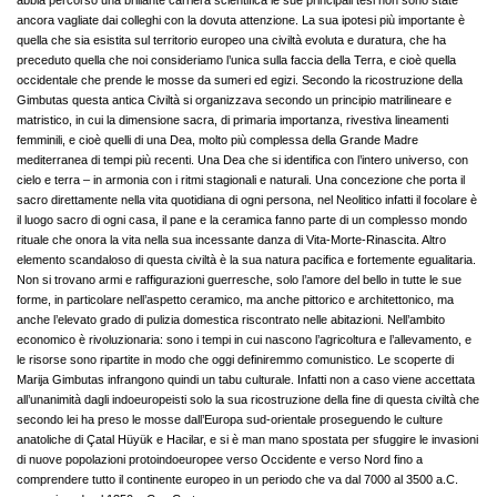
abbia percorso una brillante carriera scientifica le sue principali tesi non sono state
ancora vagliate dai colleghi con la dovuta attenzione. La sua ipotesi più importante è
quella che sia esistita sul territorio europeo una civiltà evoluta e duratura, che ha
preceduto quella che noi consideriamo l’unica sulla faccia della Terra, e cioè quella
occidentale che prende le mosse da sumeri ed egizi. Secondo la ricostruzione della
Gimbutas questa antica Civiltà si organizzava secondo un principio matrilineare e
matristico, in cui la dimensione sacra, di primaria importanza, rivestiva lineamenti
femminili, e cioè quelli di una Dea, molto più complessa della Grande Madre
mediterranea di tempi più recenti. Una Dea che si identifica con l’intero universo, con
cielo e terra – in armonia con i ritmi stagionali e naturali. Una concezione che porta il
sacro direttamente nella vita quotidiana di ogni persona, nel Neolitico infatti il focolare è
il luogo sacro di ogni casa, il pane e la ceramica fanno parte di un complesso mondo
rituale che onora la vita nella sua incessante danza di Vita-Morte-Rinascita. Altro
elemento scandaloso di questa civiltà è la sua natura pacifica e fortemente egualitaria.
Non si trovano armi e raffigurazioni guerresche, solo l’amore del bello in tutte le sue
forme, in particolare nell’aspetto ceramico, ma anche pittorico e architettonico, ma
anche l’elevato grado di pulizia domestica riscontrato nelle abitazioni. Nell’ambito
economico è rivoluzionaria: sono i tempi in cui nascono l’agricoltura e l’allevamento, e
le risorse sono ripartite in modo che oggi definiremmo comunistico. Le scoperte di
Marija Gimbutas infrangono quindi un tabu culturale. Infatti non a caso viene accettata
all’unanimità dagli indoeuropeisti solo la sua ricostruzione della fine di questa civiltà che
secondo lei ha preso le mosse dall’Europa sud-orientale proseguendo le culture
anatoliche di Çatal Hüyük e Hacilar, e si è man mano spostata per sfuggire le invasioni
di nuove popolazioni protoindoeuropee verso Occidente e verso Nord fino a
comprendere tutto il continente europeo in un periodo che va dal 7000 al 3500 a.C.