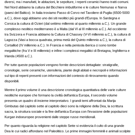
diversi, ma i manufatti, le abitazioni, le sepolture, i reperti ceramici hanno tratti comuni.
Nel Nord abbiamo la cultura del Bicchiere imbutiforme e le culture Nemunas e Narva
(paesi del Baltico). In Italia troviamo Passo di Corvo nel Tavoliere di Puglia (6500-5000
a.C.), dove oggi abbiamo uno dei siti neolitici più grandi d’Europa. In Sardegna e
Corsica la cultura di Ozieri (dal settimo millennio al quarto millennio a.C.). Un grande
complesso neolitico mediterraneo è a Malta (dal VI al III millennio a.C.). Ad occidente
tra Svizzera e Francia abbiamo la Cultura di Chassey (V-VI millennio a.C.), la cultura di
Lagozza (Vasi a bocca quadrata, prima metà del Quinto millennio a.C.), la cultura di
Cortaillod (IV millennio a.C.). In Francia e nella penisola iberica ci sono tombe
megalitiche (fra V e III millennio) e infine i complessi megalitici di Bretagna, Inghilterra e
Irlanda (4500 a.C.).
Per tutte queste popolazioni vengono fornite descrizioni dettagliate: stratigrafie,
cronologie, serie ceramiche, utensileria, piante degli abitati e necropoli e informazioni
sul tipo di reperti presenti con informazioni del contesto di ritrovamento quando
disponibili.
Mentre il primo volume è una descrizione cronologica quantitativa delle varie culture
neolitiche europee che formano la civiltà dell’antica Europa, il secondo volume
presenta un quadro di insieme interpretativo. I grandi temi affrontati da Marija
Gimbutas dal capitolo sette al capitolo dieci sono la religione della Dea, la scrittura
sacra, la struttura sociale e la fine dell’antica Europa con l’invasione delle popolazioni
Kurgan indoeuropee provenienti dalle steppe russe meridionali.
Per quanto riguarda la religione nel capitolo Sette si evidenzia il culto di una grande
Dea le cui radici affondano nel Paleolitico. Le prime immagini femminili e animali scolpite