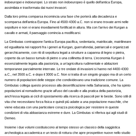
indoeuropei e indoeuropei. Lo strato non indoeuropeo è quello dell’antica Europa,
assimilata e trasformata dai nuovi invasori.
Dalla loro prima comparsa incomincia una fase che porterà alla decadenza e
scomparsa dell’antica Europa. Fino al 4500-4300 a.C. non si erano trovate armi nelle
sepolture e non vi erano insediamenti fortificati in altura. Ma con l’arrivo dei Kurgan a
cavallo e armati, il paesaggio comincia a modificarsi.
La Gimbutas contrappone l’antica Europa pacifica, sedentaria, matrilocale, matrilineare
ed egualitaria nei rapporti fra i generi ai Kurgan, guerrafondai, patriarcali e organizzati
gerarchicamente, con riti di sepoltura legati a strutture a capanna di legno o pietra,
coperte da un basso tumulo di pietre o una collinetta di terra. L’economia Kurgan è
essenzialmente legata alla pastorizia, a un’agricoltura rudimentale e abitazioni
temporanee parzialmente interrate. Le tre ondate di invasioni si hanno nel 4400-4300
a.C., nel 3500 a.C. e dopo il 3000 a.C. Non si tratta di un singolo gruppo ma di un certo
numero di popolazioni delle steppe che condividevano una tradizione comune. La
Gimbutas collega questo processo alla desertificazione nella Saharasia, che ha spinto
popolazioni al nomadismo grazie all’uso del cavallo e alla pratica della pastorizia,
anch’essa legata ai cicli di spostamento alla ricerca di pascoli per le bestie. Sono stili di
vita che necessitano forza fisica e quindi più adatte a una popolazione maschile, che
viene educata con una particolare corazza psicologica per resistere in queste
condizioni di vita abbastanza estreme e dure. La Gimbutas si riferiva qui agli studi di
Demeo.
Insieme i due volumi costituiscono al tempo stesso un classico della saggistica
archeologica accademica e un testo di rottura che apre prospettive nuove nello studio