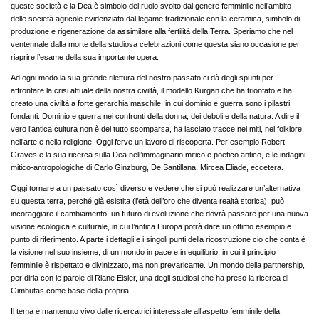
queste società e la Dea è simbolo del ruolo svolto dal genere femminile nell’ambito
delle società agricole evidenziato dal legame tradizionale con la ceramica, simbolo di
produzione e rigenerazione da assimilare alla fertilità della Terra. Speriamo che nel
ventennale dalla morte della studiosa celebrazioni come questa siano occasione per
riaprire l’esame della sua importante opera.
Ad ogni modo la sua grande rilettura del nostro passato ci dà degli spunti per
affrontare la crisi attuale della nostra civiltà, il modello Kurgan che ha trionfato e ha
creato una civiltà a forte gerarchia maschile, in cui dominio e guerra sono i pilastri
fondanti. Dominio e guerra nei confronti della donna, dei deboli e della natura. A dire il
vero l’antica cultura non è del tutto scomparsa, ha lasciato tracce nei miti, nel folklore,
nell’arte e nella religione. Oggi ferve un lavoro di riscoperta. Per esempio Robert
Graves e la sua ricerca sulla Dea nell’immaginario mitico e poetico antico, e le indagini
mitico-antropologiche di Carlo Ginzburg, De Santillana, Mircea Eliade, eccetera.
Oggi tornare a un passato così diverso e vedere che si può realizzare un’alternativa
su questa terra, perché già esistita (l’età dell’oro che diventa realtà storica), può
incoraggiare il cambiamento, un futuro di evoluzione che dovrà passare per una nuova
visione ecologica e culturale, in cui l’antica Europa potrà dare un ottimo esempio e
punto di riferimento. A parte i dettagli e i singoli punti della ricostruzione ciò che conta è
la visione nel suo insieme, di un mondo in pace e in equilibrio, in cui il principio
femminile è rispettato e divinizzato, ma non prevaricante. Un mondo della partnership,
per dirla con le parole di Riane Eisler, una degli studiosi che ha preso la ricerca di
Gimbutas come base della propria.
Il tema è mantenuto vivo dalle ricercatrici interessate all’aspetto femminile della