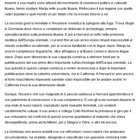
insieme a sua madre sono attivisti del movimento di resistenza politico e culturale
lituano, fanno studiare Marija nelle scuole lituane. Rinforzano il suo legame con quelle
radici popolari e quel mondo un po’ fatato che ha trovato intorno a sé.
La seconda guerra mondiale e l’invasione sovietica la spingono alla fuga. Trova rifugio
in Germania dove riesce a completare un dottorato in archeologia, sempre
specializzandosi sulla preistoria lituana. E poi a Harvard un tuffo nella preistoria
neolitica dell’Europa orientale, i cui testi fino al suo arrivo erano rimasti inaccessibili al
mondo scientifico occidentale, per la scarsa familiarità con le lingue slave. Marija ha
enormi competenze linguistiche, oltre all’inglese e al lituano conosce diverse lingue
slave. Dopo aver dimostrato le sue capacità comincia a ottenere fondi per la
pubblicazione del suo primo libro importante sull’archeologia dell’Europa orientale. La
sua autorità in questo campo comincia a venire riconosciuta e dopo le importanti
pubblicazioni viene la cattedra universitaria, ma in California. A Harvard in anni ancora
di forte maschilismo imperante sarebbe stato impossibile per lei andare avanti. In
California trova la sua dimensione ideale.
Dunque, l’incarico che suo malgrado le è piovuto addosso a Harvard approfondisce il
suo patrimonio di conoscenze e la sua competenza. E con gli scavi europei dispone di
una mole di nuovi reperti, soprattutto tante statuette femminili, con evidenti
caratteristiche cultuali. Il suo amico e collega Colin Renfrew la prendeva in giro per il
suo entusiamo nei confronti di questo enorme quantitativo di statuette che stava
disseppellendo, prima ad Achilleion, poi a Sitagroi e Obre, e altri siti ancora.
La Gimbutas non aveva modelli con cui raffrontare i nuovi reperti che andavano
accumulandosi, ha studiato, disegnato e classificato con passione certosina tutto