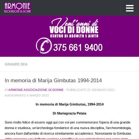
Salta al contenuto
GRANDE DEA
In memoria di Marija Gimbutas 1994-2014
DI
ARMONIE ASSOCIAZIONE DI DONNE
· PUBBLICATO
21 GENNAIO 2021
·
AGGIORNATO
6 MARZO 2022
In memoria di Marija Gimbutas, 1994-2014
Di Mariagrazia Pelaia
Sono molto felice di essere oggi qui con voi per commemorare l’opera di una grande
donna e studiosa, un’archeologa fondatrice di una nuova disciplina, l’archeomitologia,
ancora fuori dall’ambito di ricerca strettamente accademico. Nonostante la Gimbutas