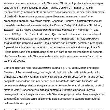
iniziato a celebrare le scoperte della Gimbutas. Gli archeologi alla fine hanno reagito
sulle prime in modo infastidito (Fagan, Talalay, Conkey e Tringham), ma più
recentemente (e nel momento in cui scrivo sono trascorsi più di dieci anni dalla morte
di Marija Gimbutas) con importanti opere di estremo interesse (Hutton) che
propongono approcci diversi allo studio (Chapman, Lesure) e all’interpretazione del
ruolo del complesso di statuette dell’antica Europa (Bailey, Kokkinidou e Nikolaidou,
Talalay)” (da:
Le nuove scoperte dell’archeologia neolitica
, in “Prometeo”, n° 121-
marzo 2013, pp. 55-57; mia traduzione). Questa era la situazione dieci anni dopo la
morte della Gimbutas, per un aggiornamento vi rimando alla mia
Nota all’edizione
italiana
alla fine del primo volume. Oggi il quadro non è variato, semmai è proseguita
l’opera di insabbiamento accademico, con eccezioni come la valorosa prof.ssa Di
Filippo Balestrazzi che parlerà dopo di me e vi darà la sua testimonianza di docente
che faceva il nome della Gimbutas nelle sue lezioni e la professoressa Barich di cui
parlerò più avanti.
Come ho riportato nella
Nota all’edizione italiana
a p. 277, Joan Marler, che dirige
l’Institute of Archaeomythology, raccogliendo l’archivio e l’eredità intellettuale della
Gimbutas, e Harald Haarman, che è al lavoro sull’Old European script, in uno scritto
congiunto concordano che
per riconoscere il contributo dato dalla Gimbutas alla
conoscenza della preistoria europea occorre un cambiamento di paradigma, ossia di
punto di vista
. E secondo loro bisogna puntare sull’interdisciplinarietà, ovvero
proseguire il cammino già tracciato dalla Gimbutas proprio con l’archeomitologia e con
la capacità di resistere all’insabbiamento delle sue scoperte da parte delle autorità
culturali della sua epoca.