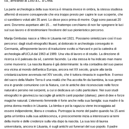
ca., arrivando al 1350 a.C. a Creta.
La parte archeologica della sua ricerca è rimasta invece in ombra, la stessa studiosa
affermò di essere consapevole che era troppo presto per capire le sue scoperte, che
ci sarebbero voluti altri 35 anni. Lo disse poco prima di morire. Oggi sono passati 20
anni. Dovremo aspettare altri 15… nel frattempo cerchiamo di non far spegnere le luci
sul suo lavoro e di testimoniare l’evolvere del suo pionieristico percorso.
Marija Gimbutas nasce a Vilno in Lituania nel 1921. Possiamo sintetizzare così il suo
percorso: dagli studi etnografici lituani, al dottorato in archeologia conseguito in
Germania, all’imponente lavoro di traduzione svolto a Harvard e poi la cattedra di
archeologia all’UCLA dal 1963 al 1989. Una vita di lavoro e di studio. La direzione di
ricerca si è palesata da sé, cammin facendo. La vita stessa le ha indicato man mano
come muoversi. La nascita lituana è già determinante: la vita contadina del suo paese
era vicina al mondo dell’antica Europa, ancora nel XX secolo, grazie alla tarda
cristianizzazione avvenuta nel XIV secolo, che è tuttora rimasta in superficie. Il senso
del sacro della Madre Terra è una realtà che l’ha accolta fin da bambina, la sua gente
era in grande comunione con la Natura, con le antiche dee riconosciute nelle forze
naturali e persino nei serpenti, a cui si dedicava un culto particolare. Nei suoi studi
etnografici in giovinezza raccoglie gli antichi canti popolari (
dainas)
, pieni di dee e forze
magiche naturali. L’elemento femminile è forte anche nella sua famiglia: sua madre è la
prima donna medico in Lituania. La bimba e poi la ragazza viene incoraggiata ad
essere indipendente, libera e creativa. Purtroppo la morte del padre quando ha 15 anni
getta un’ombra sulla sua adolescenza, e precocemente inizia a interessarsi ai temi
della morte e delle credenze sulla vita dopo la nascita. La sua tesi di laurea
universitaria, ancora in Lituania, è sugli antichi usi funerari del suo popolo. Il padre