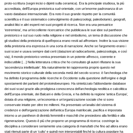
proto-scrittura (segni incisi o dipinti sulla ceramica). Era la principale studiosa, la più
accreditata, dell’Europa preistorica sud-orientale, con un’enorme padronanza di un
vasto database internazionale. Era noto il suo grande rispetto per la comunità
scientifica e il suo sistematico coinvolgimento di paleozoologi, paleobotanici, geografi,
analisti litici e altri esperti nei suoi progetti di ricerca. Non era una pensatrice
‘estremista’, ma un’eccellente ricercatrice che pubblicava le sue idee sul pantheon
preistorico e sul suo ruolo nella religione e nel simbolismo, un tema di discussione che
gli studiosi della preistoria di quell’epoca erano restii ad affrontare. Inoltre la sua visione
della preistoria era espressa in una sorta di narrazione. Anche se l’argomento erano i
suoi scavi e usava sempre dati certi (datazioni al radiocarbonio, paleozoologia, e così
via), il mondo preistorico veniva presentato in un potente affresco, coerente e
indiscutibile […] Nella letteratura critica che ho consultato gli autori rifiutano la sua
‘ascendenza intellettuale’. Ma naturalmente lei rappresenta proprio questo nel
movimento storico-culturale della seconda metà del secolo scorso: è l’archeologa che
ha definito il programma delle ricerche in Occidente sulla questione dell’origine e degli
spostamenti dei parlanti del protoindoeuropeo. Ha sintetizzato l’abbondante database
dei suoi scavi grazie alla prodigiosa conoscenza dell’archeologia neolitica e calcolitica
dell’Europa orientale, dei Balcani e della Grecia, e ha definito la regione ‘antica Europa’,
dotata di una religione, un’economia e un’organizzazione sociale che si sono
conservate intatte per oltre tre millenni. Ha presentato un’analisi del sistema di
credenze e dell’organizzazione dell’antica Europa matrilocale, pacifica e impostata
intorno a un pantheon di divinità femminili e maschili che presiedono alla fertilità e alla
rigenerazione. Questo è più che proporre un programma di ricerca: costringe la
disciplina a considerare seriamente una categoria di manufatti che fino ad allora erano
stati ritenuti parte di un ‘culto’ e quindi non interpretabili finché la cultura popolare ha