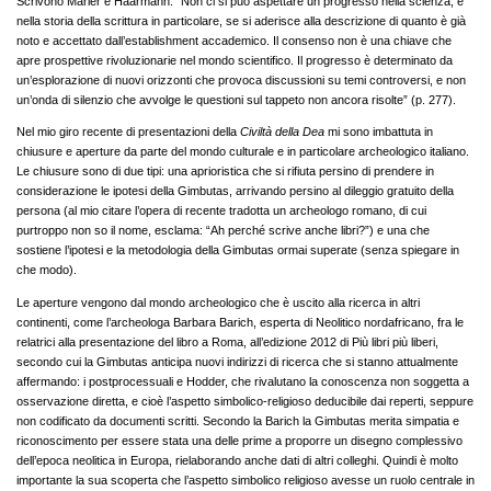
Scrivono Marler e Haarmann: “Non ci si può aspettare un progresso nella scienza, e
nella storia della scrittura in particolare, se si aderisce alla descrizione di quanto è già
noto e accettato dall’establishment accademico. Il consenso non è una chiave che
apre prospettive rivoluzionarie nel mondo scientifico. Il progresso è determinato da
un’esplorazione di nuovi orizzonti che provoca discussioni su temi controversi, e non
un’onda di silenzio che avvolge le questioni sul tappeto non ancora risolte” (p. 277).
Nel mio giro recente di presentazioni della
Civiltà della Dea
mi sono imbattuta in
chiusure e aperture da parte del mondo culturale e in particolare archeologico italiano.
Le chiusure sono di due tipi: una aprioristica che si rifiuta persino di prendere in
considerazione le ipotesi della Gimbutas, arrivando persino al dileggio gratuito della
persona (al mio citare l’opera di recente tradotta un archeologo romano, di cui
purtroppo non so il nome, esclama: “Ah perché scrive anche libri?”) e una che
sostiene l’ipotesi e la metodologia della Gimbutas ormai superate (senza spiegare in
che modo).
Le aperture vengono dal mondo archeologico che è uscito alla ricerca in altri
continenti, come l’archeologa Barbara Barich, esperta di Neolitico nordafricano, fra le
relatrici alla presentazione del libro a Roma, all’edizione 2012 di Più libri più liberi,
secondo cui la Gimbutas anticipa nuovi indirizzi di ricerca che si stanno attualmente
affermando: i postprocessuali e Hodder, che rivalutano la conoscenza non soggetta a
osservazione diretta, e cioè l’aspetto simbolico-religioso deducibile dai reperti, seppure
non codificato da documenti scritti. Secondo la Barich la Gimbutas merita simpatia e
riconoscimento per essere stata una delle prime a proporre un disegno complessivo
dell’epoca neolitica in Europa, rielaborando anche dati di altri colleghi. Quindi è molto
importante la sua scoperta che l’aspetto simbolico religioso avesse un ruolo centrale in