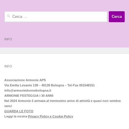
Ricerca
per:
INFO
INFO
Associazione Armonie APS
Via Emilia Levante 138 – 40139 Bologna – Tel-Fax 051548151
info@armoniedonnebologna.it
ARMONIE FESTEGGIA I 30 ANNI
Nel 2024 Armonie è arrivata al trentesimo anno di attività e quasi non sembra
vero!
GUARDA LE FOTO
Leggi la nostra
Privacy Policy e Cookie Policy