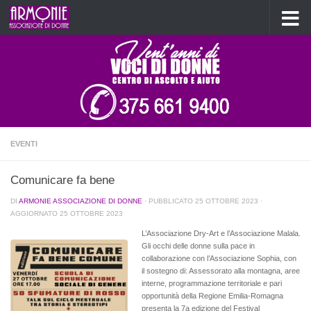
Salta al contenuto
EVENTI
Comunicare fa bene
DI
ARMONIE ASSOCIAZIONE DI DONNE
· PUBBLICATO
25 OTTOBRE 2023
·
AGGIORNATO
25 OTTOBRE 2023
L’Associazione Dry-Art e l’Associazione Malala.
Gli occhi delle donne sulla pace in
collaborazione con l’Associazione Sophia, con
il sostegno di: Assessorato alla montagna, aree
interne, programmazione territoriale e pari
opportunità della Regione Emilia-Romagna
presenta la 7a edizione del Festival