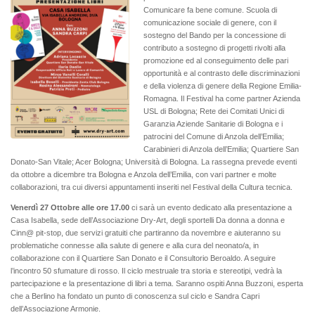
Comunicare fa bene comune. Scuola di
comunicazione sociale di genere, con il
sostegno del Bando per la concessione di
contributo a sostegno di progetti rivolti alla
promozione ed al conseguimento delle pari
opportunità e al contrasto delle discriminazioni
e della violenza di genere della Regione Emilia-
Romagna. Il Festival ha come partner Azienda
USL di Bologna; Rete dei Comitati Unici di
Garanzia Aziende Sanitarie di Bologna e i
patrocini del Comune di Anzola dell’Emilia;
Carabinieri di Anzola dell’Emilia; Quartiere San
Donato-San Vitale; Acer Bologna; Università di Bologna. La rassegna prevede eventi
da ottobre a dicembre tra Bologna e Anzola dell’Emilia, con vari partner e molte
collaborazioni, tra cui diversi appuntamenti inseriti nel Festival della Cultura tecnica.
Venerdì 27 Ottobre alle ore 17.00
ci sarà un evento dedicato alla presentazione a
Casa Isabella, sede dell’Associazione Dry-Art, degli sportelli Da donna a donna e
Cinn@ pit-stop, due servizi gratuiti che partiranno da novembre e aiuteranno su
problematiche connesse alla salute di genere e alla cura del neonato/a, in
collaborazione con il Quartiere San Donato e il Consultorio Beroaldo. A seguire
l’incontro 50 sfumature di rosso. Il ciclo mestruale tra storia e stereotipi, vedrà la
partecipazione e la presentazione di libri a tema. Saranno ospiti Anna Buzzoni, esperta
che a Berlino ha fondato un punto di conoscenza sul ciclo e Sandra Capri
dell’Associazione Armonie.