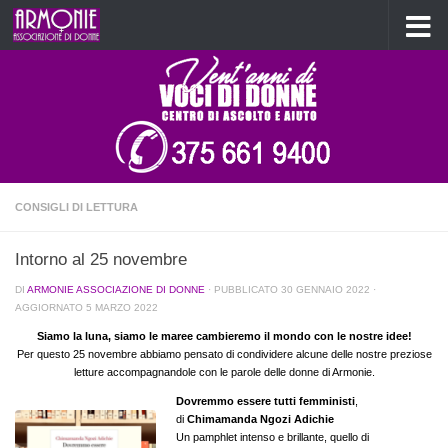
Salta al contenuto
CONSIGLI DI LETTURA
Intorno al 25 novembre
DI
ARMONIE ASSOCIAZIONE DI DONNE
· PUBBLICATO
30 GENNAIO 2022
·
AGGIORNATO
5 MARZO 2022
Siamo la luna, siamo le maree cambieremo il mondo con le nostre idee!
Per questo 25 novembre abbiamo pensato di condividere alcune delle nostre preziose
letture accompagnandole con le parole delle donne di Armonie.
Dovremmo essere tutti femministi
,
di
Chimamanda Ngozi Adichie
Un pamphlet intenso e brillante, quello di