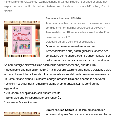
minchiarimento! Citazione: “La maledizione di Ginger Rogers, secondo la quale devi
saper fare tutto quello che fa Fred Astaire, ma all’indietro e sui tacchi!”
Fulvia, Voci di
Donne
Bastava chiedere
di
EMMA
Ti sei mai sentita costantemente responsabile di un
compito che non hai mai desiderato assolvere?
Presenzialismo.. Rimanere a lavorare fino alle 21 è
davvero un merito?
Delegare ad altre donne è la soluzione?
Questo non è un fumetto divertente ma
tremendamente serio, basta guardarsi attorno per
constatare come ancora oggi “il carico mentale” sia
un’incombenza che grava soprattutto su noi donne.
Se nelle famiglie ci fermassimo allora nulla più funzionerebbe, questo è un
meccanismo che non ci permetterà mai di essere padrone delle nostre esistenze oltre
le mura domestiche, s’intende. Una donna alla morte del marito resta vedova mentre
un uomo rimane orfano. Le nostre energie creative finiscono spesso in snervanti
mansioni mal o per nulla retribuite e siamo proprio arrabbiate! Altroché donne
aggressive…
“- Ah tesoro, sei splendida con questo vestito.
– Se gli dico che è inappropriato si offenderà..”
Francesca, Voci di Donne
Lucky
di
Alice Sebold
è un libro autobiografico
attraverso il quale l’autrice racconta lo stupro che ha