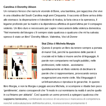
Carolina
di
Dorothy Alison
Un romanzo feroce che narra le vicende di Bone, una bambina, poi ragazzina che vive
in una cittadina del South Carolina negli anni Cinquanta. Il racconto di Bone arriva dritto
allo stomaco: la disperazione e il desiderio di rivalsa, la furia cieca e la speranza, il
legame profondo per la madre e la dipendenza affettiva di quest’ultima per il compagno
violento. Un libro duro e necessario per capire i meccanismi della violenza domestica.
“Nel momento del bisogno c’è sempre stato qualcosa o qualcuno che mi ha salvata:
spesso è stato un libro” Dorothy Allison.
Valentina, Voci di Donne
Stai Zitta
di
Michela Murgia
Questo è proprio un libro da tenere sempre a portata
di mano! Già, perché la questione delle parole è
cruciale ed in Italia si muore anche di linguaggio. A
parole non compariamo nei luoghi pubblici, nelle
professioni, nelle notizie.. assistiamo
quotidianamente al rifiuto violento di declinare le
parole che ci rappresentano, provocando senza
esagerazioni una morte civile. Ma il linguaggio è
un’infrastruttura e riproduce le gerarchie. In questo
libro Murgia, e non la Murgia o peggio ancora Michela, si scompone e ribatte ben poco
‘gentilmente’, siamo consapevoli che “il modo in cui nominiamo la realtà è anche quello
in cui finiamo per abitarla”. Così quando un uomo proverà a spiegarci qualcosa che
sappiamo benissimo,
combinando eccesso di sicurezza e mancanza di competenza
nonché sottovalutazione dell’interlocutrice, riconosceremo prontamente il