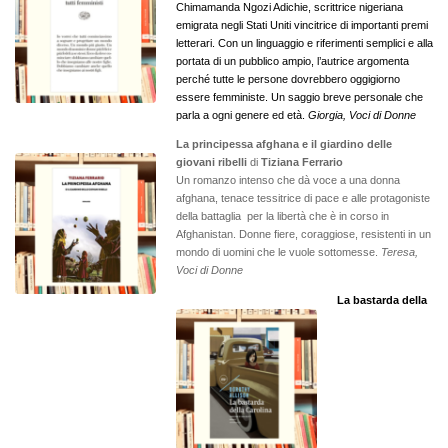
Chimamanda Ngozi Adichie, scrittrice nigeriana
emigrata negli Stati Uniti vincitrice di importanti premi
letterari. Con un linguaggio e riferimenti semplici e alla
portata di un pubblico ampio, l’autrice argomenta
perché tutte le persone dovrebbero oggigiorno
essere femministe. Un saggio breve personale che
parla a ogni genere ed età.
Giorgia, Voci di Donne
La principessa afghana e il giardino delle
giovani ribelli
di
Tiziana Ferrario
Un romanzo intenso che dà voce a una donna
afghana, tenace tessitrice di pace e alle protagoniste
della battaglia per la libertà che è in corso in
Afghanistan. Donne fiere, coraggiose, resistenti in un
mondo di uomini che le vuole sottomesse.
Teresa,
Voci di Donne
La bastarda della