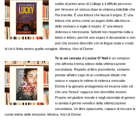
subito al primo anno di College e il difficile percorso
per ritrovare sé stessa dopo la violenza indicibile che
l’ha travolta. É una lettura che lascia il segno. E’ una
lettura che arriva come un pugno dritto alla bocca
dello stomaco e toglie il respiro. E’ una lettura
dolorosa e necessaria. Sebold non risparmia nulla a
lettori e lettrici, perché uno stupro è devastante e non
può che essere descritto con la lingua nuda e cruda
di chi è finita dentro quella voragine.
Monica, Voci di Donne
Te la sei cercata
di
Louise O’ Neil
è un romanzo
che affronta il tema odioso della vittimizzazione
secondaria. Rispetto al libro precedente, veniamo
portate all’altro capo di un continuum ideale che
unisce e separa le vittime di violenza sessuale.
Emma è la giovane protagonista ed incarna tutto ciò
che una “brava” ragazza non dovrebbe essere.
Proprio nel giudizio morale e negli stereotipi di genere
si annida il germe venefico della vittimizzazione
secondaria. Un libro spiazzante, capace di toccare le
corde intime delle emozioni.
Monica, Voci di Donne