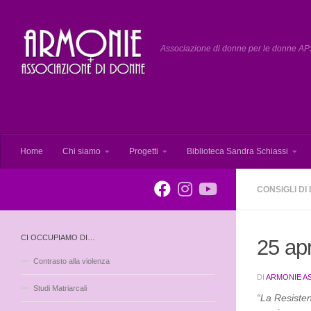
Salta al contenuto
Associazione di donne per le donne APS
Home
Chi siamo
Progetti
Biblioteca Sandra Schiassi
CONSIGLI DI
CI OCCUPIAMO DI…
25 apr
Contrasto alla violenza
DI
ARMONIE A
Studi Matriarcali
“La Resisten