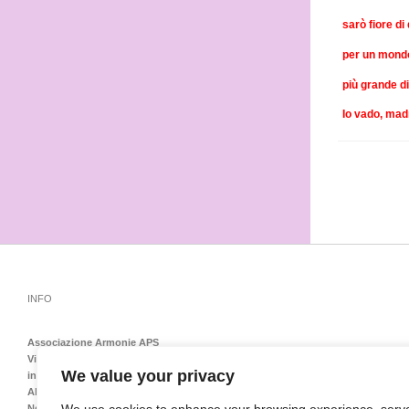
sarò fiore di
per un mond
più grande d
Io vado, mad
INFO
Associazione Armonie APS
Via Emilia Levante 138 – 40139 Bologna – Tel-Fax 051548151
We value your privacy
info@armoniedonnebologna.it
ARMONIE FESTEGGIA I 30 ANNI
Nel 2024 Armonie è arrivata al trentesimo anno di attività e quasi non sembra v