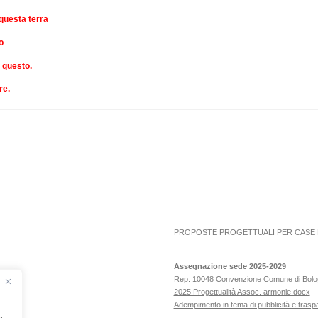
 questa terra
o
i questo.
re.
PROPOSTE PROGETTUALI PER CASE D
Assegnazione sede 2025-2029
Rep. 10048 Convenzione Comune di Bol
2025 Progettualità Assoc. armonie.docx
Adempimento in tema di pubblicità e tras
ero!