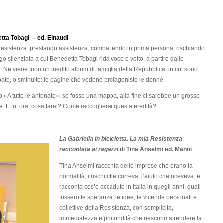
tta Tobagi – ed. Einaudi
Resistenza: prestando assistenza, combattendo in prima persona, rischiando
go silenziata a cui Benedetta Tobagi ridà voce e volto, a partire dalle
vi. Ne viene fuori un inedito album di famiglia della Repubblica, in cui sono
pate, o sminuite: le pagine che vedono protagoniste le donne.
 «A tutte le antenate»: se fosse una mappa, alla fine ci sarebbe un grosso
: E tu, ora, cosa farai? Come raccoglierai questa eredità?
La Gabriella in bicicletta. La mia Resistenza
raccontata ai ragazzi
di Tina Anselmi ed. Manni
Tina Anselmi racconta delle imprese che erano la
normalità, i rischi che correva, l’aiuto che riceveva; e
racconta cos’è accaduto in Italia in quegli anni, quali
fossero le speranze, le idee, le vicende personali e
collettive della Resistenza, con semplicità,
immediatezza e profondità che riescono a rendere la