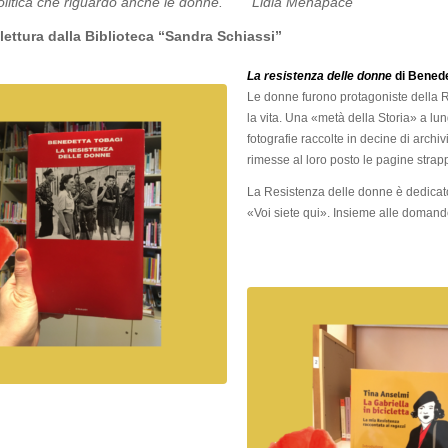
olitica che riguardò anche le donne.” Lidia Menapace
 lettura dalla Biblioteca “Sandra Schiassi”
La resistenza delle donne
di Benede
Le donne furono protagoniste della 
la vita. Una «metà della Storia» a lun
fotografie raccolte in decine di archi
rimesse al loro posto le pagine strap
La Resistenza delle donne è dedicato
«Voi siete qui». Insieme alle domande