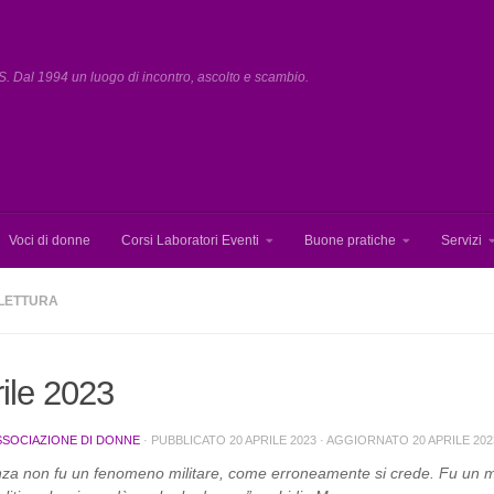
. Dal 1994 un luogo di incontro, ascolto e scambio.
Voci di donne
Corsi Laboratori Eventi
Buone pratiche
Servizi
 LETTURA
ile 2023
SSOCIAZIONE DI DONNE
· PUBBLICATO
20 APRILE 2023
· AGGIORNATO
20 APRILE 202
za non fu un fenomeno militare, come erroneamente si crede. Fu un mov