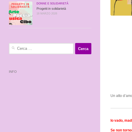
DONNE E SOLIDARIETÀ
Progetti in solidarietà
16 MARZO 2026
Ricerca
per:
INFO
Un atto d’amor
Io vado, mad
Se non torno