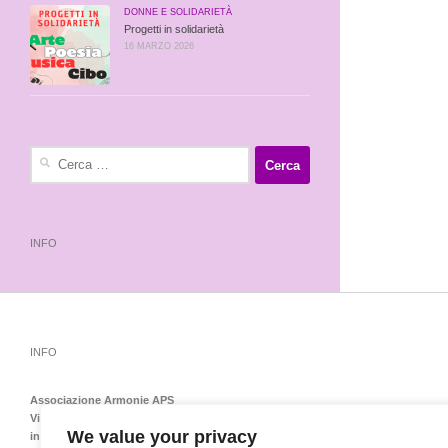
DONNE E SOLIDARIETÀ
Progetti in solidarietà
16 MARZO 2026
Ricerca
per:
INFO
INFO
Associazione Armonie APS
Via Emilia Levante 138 – 40139 Bologna – Tel-Fax 051548151
We value your privacy
info@armoniedonnebologna.it