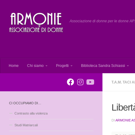
Salta al contenuto
Associazione di donne per le donne APS
Home
Chi siamo
Progetti
Biblioteca Sandra Schiassi
T.A.M. TACI
CI OCCUPIAMO DI…
Libert
Contrasto alla violenza
DI
ARMONIE A
Studi Matriarcali