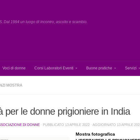
. Dal 1994 un luogo di incontro, ascolto e scambio.
Voci di donne
Corsi Laboratori Eventi
Buone pratiche
Servizi
 ANZI MOSTRA
à per le donne prigioniere in India
SSOCIAZIONE DI DONNE
· PUBBLICATO
13 APRILE 2022
· AGGIORNATO
13 APRILE 202
Mostra fotografica