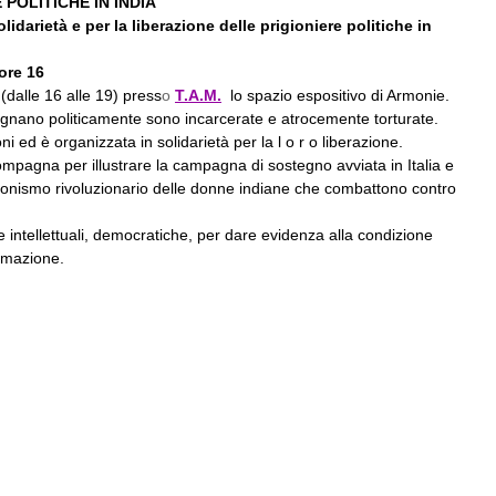
 POLITICHE IN INDIA
darietà e per la liberazione delle prigioniere politiche in
 ore 16
 (dalle 16 alle 19) press
o
T.A.M.
lo spazio espositivo di Armonie.
egnano politicamente sono incarcerate e atrocemente torturate.
ni ed è organizzata in solidarietà per la l o r o liberazione.
pagna per illustrare la campagna di sostegno avviata in Italia e
gonismo rivoluzionario delle donne indiane che combattono contro
e intellettuali, democratiche, per dare evidenza alla condizione
rmazione.