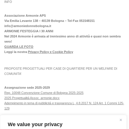
INFO
Associazione Armonie APS
Via Emilia Levante 138 – 40139 Bologna – Tel-Fax 051548151
info@armoniedonnebologna.it
ARMONIE FESTEGGIA I 30 ANNI
Nel 2024 Armonie è arrivata al trentesimo anno di attività e quasi non sembra
vero!
GUARDA LE FOTO
Leggi la nostra
Privacy Policy e Cookie Policy
PROPOSTE PROGETTUALI PER CASE DI QUARTIERE PER UN WELFARE DI
COMUNITA’
Assegnazione sede 2025-2029
Rep. 10048 Convenzione Comune di Bologna 2025-2025
2025 Progettualità Assoc. armonie.docx
Adempimento in tema di pubblicità e trasparenza L, 4.8.2017 N. 124 Art. 1 Commi 125-
129
We value your privacy