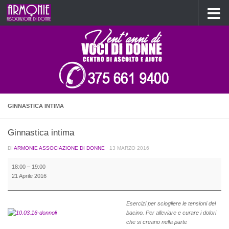
Salta al contenuto
GINNASTICA INTIMA
Ginnastica intima
DI
ARMONIE ASSOCIAZIONE DI DONNE
·
13 MARZO 2016
Ginnastica
18:00
–
19:00
intima
21 Aprile 2016
Esercizi per sciogliere le tensioni del
bacino. Per alleviare e curare i dolori
che si creano nella parte