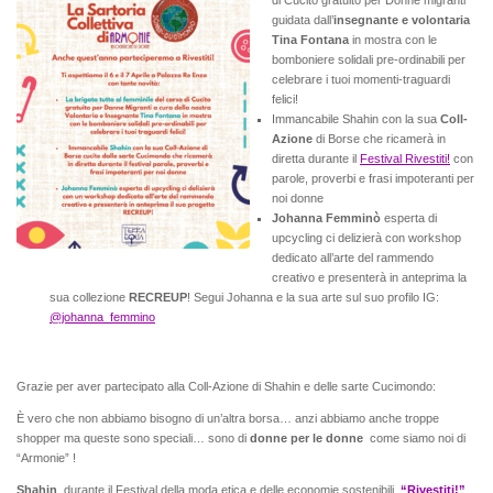
di Cucito gratuito per Donne migranti
guidata dall’
insegnante e volontaria
Tina Fontana
in mostra con le
bomboniere solidali pre-ordinabili per
celebrare i tuoi momenti-traguardi
felici!
Immancabile Shahin con la sua
Coll-
Azione
di Borse che ricamerà in
diretta durante il
Festival Rivestiti!
con
parole, proverbi e frasi impoteranti per
noi donne
Johanna Femminò
esperta di
upcycling ci delizierà con workshop
dedicato all’arte del rammendo
creativo e presenterà in anteprima la
sua collezione
RECREUP
! Segui Johanna e la sua arte sul suo profilo IG:
@johanna_femmino
Grazie per aver partecipato alla Coll-Azione di Shahin e delle sarte Cucimondo:
È vero che non abbiamo bisogno di un’altra borsa… anzi abbiamo anche troppe
shopper ma queste sono speciali… sono di
donne per le donne
come siamo noi di
“Armonie” !
Shahin
durante il Festival della moda etica e delle economie sostenibili
“Rivestiti!”