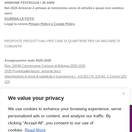
ARMONIE FESTEGGIA I 30 ANNI
Nel 2024 Armonie è arrivata al trentesimo anno di attività e quasi non sembra
vero!
GUARDA LE FOTO
Leggi la nostra
Privacy Policy e Cookie Policy
PROPOSTE PROGETTUALI PER CASE DI QUARTIERE PER UN WELFARE DI
COMUNITA’
Assegnazione sede 2025-2029
Rep. 10048 Convenzione Comune di Bologna 2025-2025
2025 Progettualità Assoc. armonie.docx
Adempimento in tema di pubblicità e trasparenza L, 4.8.2017 N. 124 Art. 1 Commi 125-
129
We value your privacy
We use cookies to enhance your browsing experience, serve
personalized ads or content, and analyze our traffic. By
Armonie © 2015. All Rights Reserved.
clicking "Accept All", you consent to our use of
Powered by
- Progettato con il
tema Hueman
cookies.
Read More