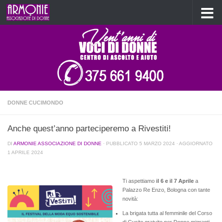
Salta al contenuto
DONNE CUCIMONDO
Anche quest’anno parteciperemo a Rivestiti!
DI
ARMONIE ASSOCIAZIONE DI DONNE
· PUBBLICATO
5 MARZO 2024
· AGGIORNATO
1 APRILE 2024
Ti aspettiamo
il 6 e il 7 Aprile
a
Palazzo Re Enzo, Bologna con tante
novità:
La brigata tutta al femminile del Corso