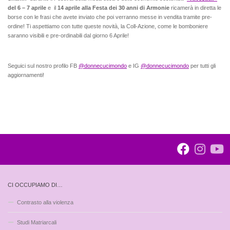
del 6 – 7 aprile
e il
14 aprile alla Festa dei 30 anni di Armonie
ricamerà in diretta le
borse con le frasi che avete inviato che poi verranno messe in vendita tramite pre-
ordine! Ti aspettiamo con tutte queste novità, la Coll-Azione, come le bomboniere
saranno visibili e pre-ordinabili dal giorno 6 Aprile!
Seguici sul nostro profilo FB
@donnecucimondo
e IG
@donnecucimondo
per tutti gli
aggiornamenti!
CI OCCUPIAMO DI…
Contrasto alla violenza
Studi Matriarcali